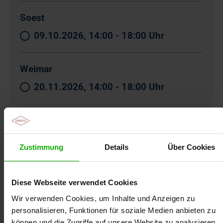
Soest
09.10.2026, 14:00 - 18:00 Uhr
Weimar
20.11.2026, 14:00 - 18:00 Uhr
Zustimmung
Details
Über Cookies
Diese Webseite verwendet Cookies
Als Ihr Partner in der Wundversorgung möchten
wir Ihren Arbeitsalltag mit dieser
Wir verwenden Cookies, um Inhalte und Anzeigen zu
personalisieren, Funktionen für soziale Medien anbieten zu
Präsenzfortbildung zum Ulcus cruris erleichtern
können und die Zugriffe auf unsere Website zu analysieren.