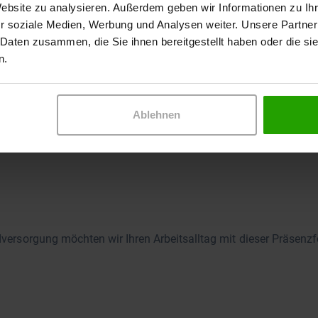
Website zu analysieren. Außerdem geben wir Informationen zu I
r soziale Medien, Werbung und Analysen weiter. Unsere Partner
 Daten zusammen, die Sie ihnen bereitgestellt haben oder die s
 2/2
n.
muster) Die Behandlung chronischer Wunden ist komplex und zei
Ablehnen
ndversorgung möchten wir Ihren Arbeitsalltag mit dieser Präsenz