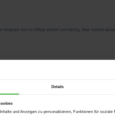
 ereignen sich im Alltag schnell und häufig. Aber welche akut
 1/2
Details
 Wundversorgung trägt in vielen Fällen zum Gelingen der gesam
Cookies
nhalte und Anzeigen zu personalisieren, Funktionen für soziale