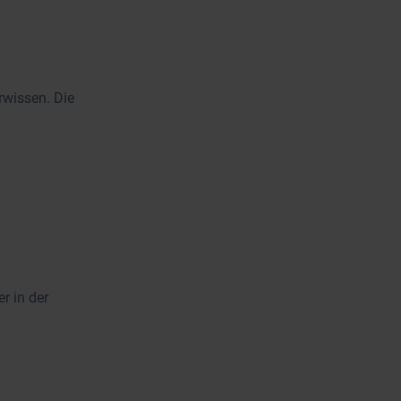
rwissen. Die
r in der