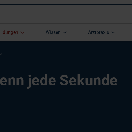
Wonach
bildungen
Wissen
Arztpraxis
suchen
re
Sie?
Wenn jede Sekunde