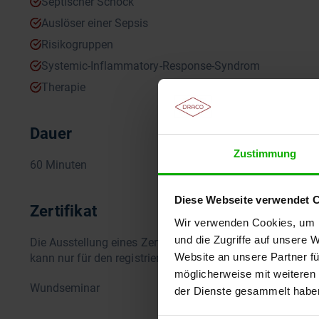
Septischer Schock
Auslöser einer Sepsis
Risikogruppen
Systemic-Inflammatory-Response-Syndrom
Therapie
Dauer
Zustimmung
60 Minuten
Diese Webseite verwendet 
Zertifikat
Wir verwenden Cookies, um I
und die Zugriffe auf unsere 
Die Ausstellung eines Zertifikates setzt die vollständige
Website an unsere Partner fü
kann nur für den registrierten Teilnehmer ausgestellt werd
möglicherweise mit weiteren
Wundseminar
der Dienste gesammelt habe