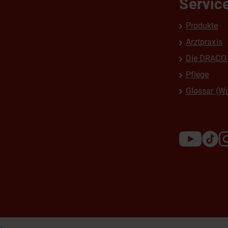
Servic
Produkte
Arztpraxis
Die DRACO 
Pflege
Glossar (W