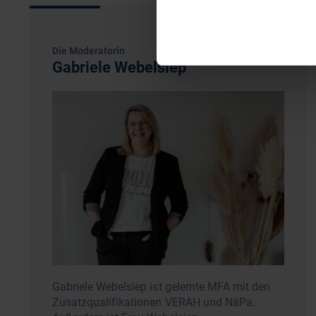
Die Moderatorin
Gabriele Webelsiep
Gabriele Webelsiep ist gelernte MFA mit den
Zusatzqualifikationen VERAH und NäPa.