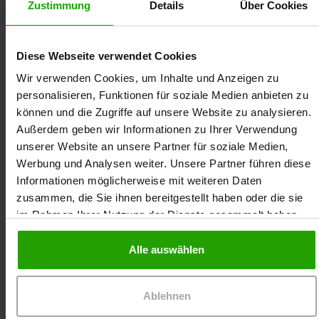
Zustimmung
Details
Über Cookies
Diese Webseite verwendet Cookies
Wir verwenden Cookies, um Inhalte und Anzeigen zu
personalisieren, Funktionen für soziale Medien anbieten zu
können und die Zugriffe auf unsere Website zu analysieren.
Außerdem geben wir Informationen zu Ihrer Verwendung
unserer Website an unsere Partner für soziale Medien,
Werbung und Analysen weiter. Unsere Partner führen diese
Anette Skowronsky ist Apothekerin,
Informationen möglicherweise mit weiteren Daten
Fachbuchautorin und Qualitätsauditorin für
zusammen, die Sie ihnen bereitgestellt haben oder die sie
Medizinprodukte. Als Geschäftsführerin der
im Rahmen Ihrer Nutzung der Dienste gesammelt haben.
MedConCap GmbH ist sie verantwortlich für die
Produktentwicklung von Verbandstoffen. Bei Dr.
Alle auswählen
Ausbüttel ist sie seit 2009 im Rahmen der
Fortbildungen der modernen Wundversorgung als
Moderatorin tätig.
Ablehnen