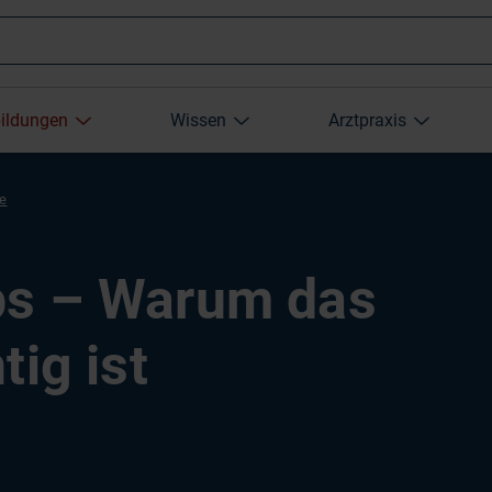
Wonach
bildungen
Wissen
Arztpraxis
suchen
re
Sie?
bs – Warum das
ig ist