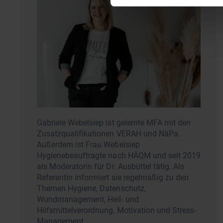
Gabriele Webelsiep ist gelernte MFA mit den
Zusatzqualifikationen VERAH und NäPa.
Außerdem ist Frau Webelsiep
Hygienebeauftragte nach HÄQM und seit 2019
als Moderatorin für Dr. Ausbüttel tätig. Als
Referentin informiert sie regelmäßig zu den
Themen Hygiene, Datenschutz,
Wundmanagement, Heil- und
Hilfsmittelverordnung, Motivation und Stress-
Management.