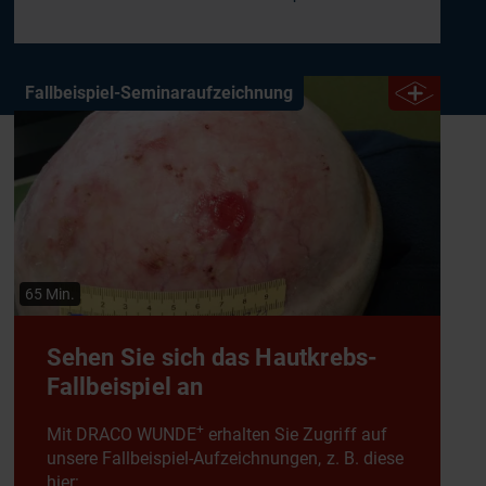
Fallbeispiel-Seminaraufzeichnung
65 Min.
Sehen Sie sich das Hautkrebs-
Fallbeispiel an
+
Mit DRACO WUNDE
erhalten Sie Zugriff auf
unsere Fallbeispiel-Aufzeichnungen, z. B. diese
hier: