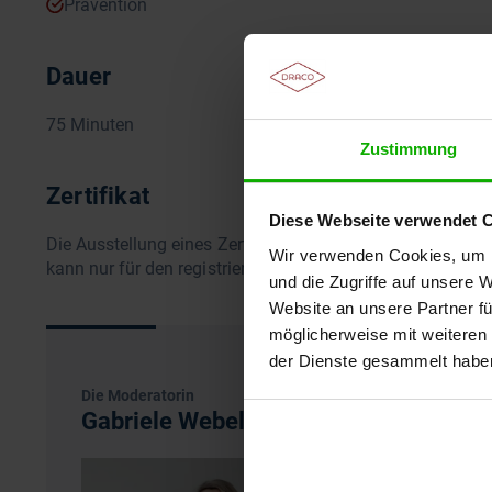
Prävention
Dauer
75 Minuten
Zustimmung
Zertifikat
Diese Webseite verwendet 
Die Ausstellung eines Zertifikates setzt die vollständige
Wir verwenden Cookies, um I
kann nur für den registrierten Teilnehmer ausgestellt werd
und die Zugriffe auf unsere 
Website an unsere Partner fü
möglicherweise mit weiteren
der Dienste gesammelt habe
Die Moderatorin
Gabriele Webelsiep