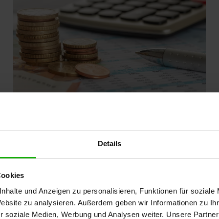
04.05.2026
-
Pflegekräfte
Details
Der Kabinettsbeschluss zur Pflege:
Warum führt er zu Diskussionen?
Cookies
Der Gesetzentwurf begrenzt faktisch
nhalte und Anzeigen zu personalisieren, Funktionen für soziale
Vergütungssteigerungen in der Pflege. Viele
Website zu analysieren. Außerdem geben wir Informationen zu I
Fachleute befürchten, dass sich diese Situation
r soziale Medien, Werbung und Analysen weiter. Unsere Partner
auf Versorgung und…