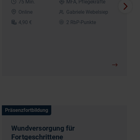
75 Min.
MFA, Pflegekräfte
Online
Gabriele Webelsiep
4,90 €
2 RbP-Punkte
Präsenzfortbildung
Wundversorgung für
Fortgeschrittene