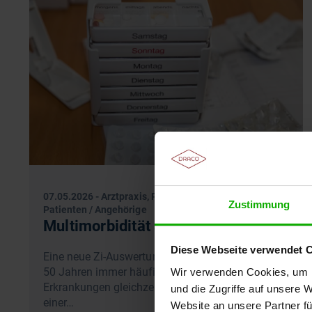
07.05.2026
-
Arztpraxis, Pflegekräfte, Apotheke,
Zustimmung
Patienten / Angehörige
Multimorbidität ab 50 nimmt zu
Diese Webseite verwendet 
Eine neue Zi-Auswertung zeigt, dass Menschen ab
50 Jahren immer häufiger mehrere chronische
Wir verwenden Cookies, um I
Erkrankungen gleichzeitig haben. Das führt zu
und die Zugriffe auf unsere 
einer…
Website an unsere Partner fü