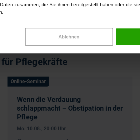
 Daten zusammen, die Sie ihnen bereitgestellt haben oder die s
n.
Ablehnen
Weiter
für Pflegekräfte
Online-Seminar
Wenn die Verdauung
schlappmacht – Obstipation in der
Pflege
Mo. 10.08.
, 20:00 Uhr