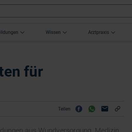
Wonach
bildungen
Wissen
Arztpraxis
suchen
Sie?
ten für
Teilen
eldungen aus Wundversorgung, Medizin