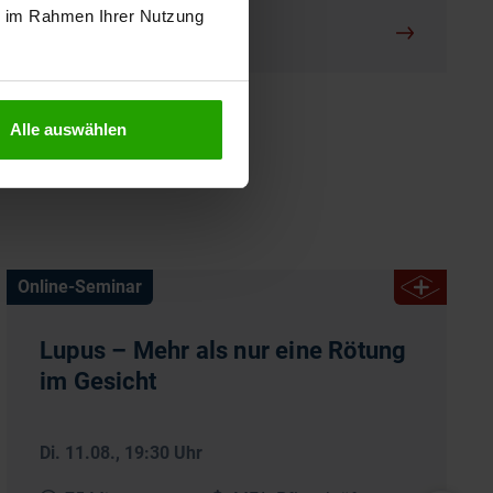
ie im Rahmen Ihrer Nutzung
Alle auswählen
Online-Seminar
Lupus – Mehr als nur eine Rötung
im Gesicht
Di. 11.08.
, 19:30 Uhr