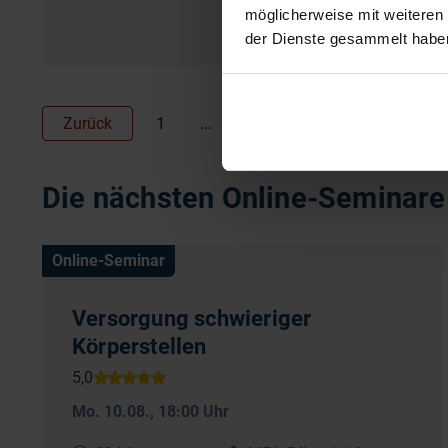
möglicherweise mit weiteren
der Dienste gesammelt habe
1
…
3
4
5
…
58
Zurück
Die nächsten Online-Seminare 
Online-Seminar
Versorgung schwieriger
Körperstellen
Mo. 10.08.
, 18:00 Uhr