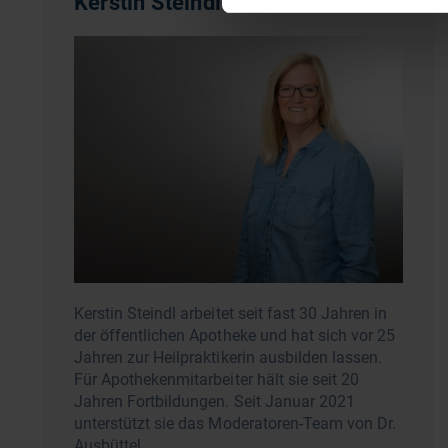
Kerstin Steindl
Kerstin Steindl arbeitet seit fast 30 Jahren in
der öffentlichen Apotheke und hat sich vor 25
Jahren zur Heilpraktikerin ausbilden lassen.
Für Apothekenmitarbeiter hält sie seit 20
Jahren Fortbildungen. Seit Januar 2021
unterstützt sie das Moderatoren-Team von Dr.
Ausbüttel.