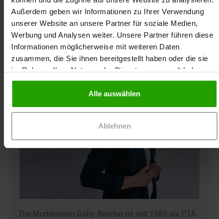
Außerdem geben wir Informationen zu Ihrer Verwendung
unserer Website an unsere Partner für soziale Medien,
Werbung und Analysen weiter. Unsere Partner führen diese
Die Moderatorin
Informationen möglicherweise mit weiteren Daten
Gaby Benden
zusammen, die Sie ihnen bereitgestellt haben oder die sie
im Rahmen Ihrer Nutzung der Dienste gesammelt haben.
Alle auswählen
Ablehnen
Die Moderatorin Gaby Benden ist seit 1985 als PTA