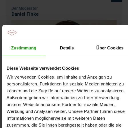
Der Moderator
Daniel Finke
Zustimmung
Details
Über Cookies
Diese Webseite verwendet Cookies
Wir verwenden Cookies, um Inhalte und Anzeigen zu
personalisieren, Funktionen für soziale Medien anbieten zu
können und die Zugriffe auf unsere Website zu analysieren.
Außerdem geben wir Informationen zu Ihrer Verwendung
unserer Website an unsere Partner für soziale Medien,
Daniel Finke ist Apotheker und neben dieser
Werbung und Analysen weiter. Unsere Partner führen diese
Tätigkeit seit mehreren Jahren als Referent für
Informationen möglicherweise mit weiteren Daten
zahlreiche Apothekerkammern, Verbände und
zusammen, die Sie ihnen bereitgestellt haben oder die sie
Pflegeeinrichtungen tätig. Sein Schwerpunkt liegt