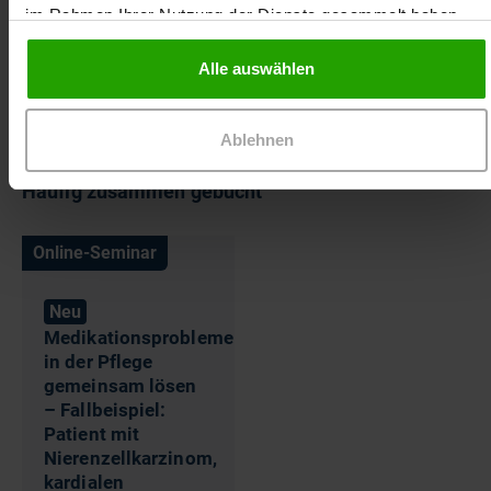
im Rahmen Ihrer Nutzung der Dienste gesammelt haben.
auf den praxisrelevanten Themen aus der
Selbstmedikation, der leitliniengerechten Therapie
und der Arzneimittel-Therapie-Sicherheit der
Alle auswählen
Patienten.
Ablehnen
Häufig zusammen gebucht
Online-Seminar
Neu
Medikationsprobleme
in der Pflege
gemeinsam lösen
– Fallbeispiel:
Patient mit
Nierenzellkarzinom,
kardialen