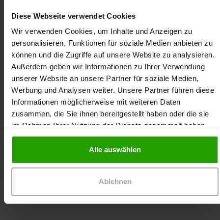
Diese Webseite verwendet Cookies
Wir verwenden Cookies, um Inhalte und Anzeigen zu
personalisieren, Funktionen für soziale Medien anbieten zu
können und die Zugriffe auf unsere Website zu analysieren.
Außerdem geben wir Informationen zu Ihrer Verwendung
unserer Website an unsere Partner für soziale Medien,
Werbung und Analysen weiter. Unsere Partner führen diese
Informationen möglicherweise mit weiteren Daten
Thomas Teicher arbeitet seit 7 Jahren als PTA in
zusammen, die Sie ihnen bereitgestellt haben oder die sie
öffentlichen Apotheken und ist seit 4 Jahren als
im Rahmen Ihrer Nutzung der Dienste gesammelt haben.
freiberuflicher Trainer in ganz Deutschland
unterwegs. Seit August 2021 unterstützt er das
Alle auswählen
Moderatoren-Team von Dr. Ausbüttel.
Ablehnen