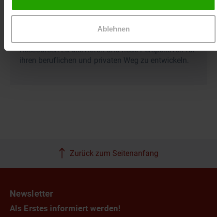
In ihrer Lehr-, Vortrags- und Coachingtätigkeit
begleitet sie Menschen in herausfordernden Lebens-
und Veränderungsphasen und unterstützt sie dabei,
Ablehnen
psychische Gesundheit zu stärken, persönliche
Ressourcen zu aktivieren und neue Perspektiven für
ihren beruflichen und privaten Weg zu entwickeln.
Zurück zum Seitenanfang
Newsletter
Als Erstes informiert werden!