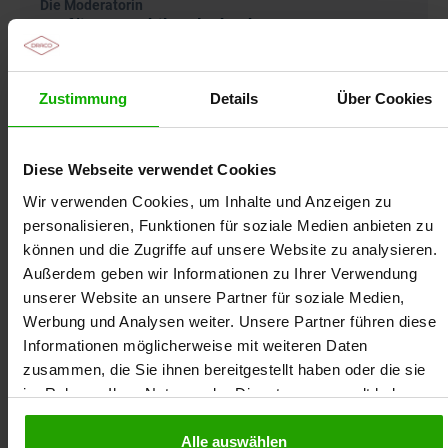
Die Moderatorin
Prof.’in Dr. Wahiba El-Khechen
Zustimmung
Details
Über Cookies
Diese Webseite verwendet Cookies
Wir verwenden Cookies, um Inhalte und Anzeigen zu
personalisieren, Funktionen für soziale Medien anbieten zu
können und die Zugriffe auf unsere Website zu analysieren.
Außerdem geben wir Informationen zu Ihrer Verwendung
unserer Website an unsere Partner für soziale Medien,
Werbung und Analysen weiter. Unsere Partner führen diese
Informationen möglicherweise mit weiteren Daten
Wahiba El-Khechen ist Professorin für Psychologie
zusammen, die Sie ihnen bereitgestellt haben oder die sie
an der Hochschule für Polizei und öffentliche
im Rahmen Ihrer Nutzung der Dienste gesammelt haben.
Verwaltung NRW (HSPV NRW). Ihre Schwerpunkte
liegen in den Bereichen Gesundheitspsychologie,
Resilienz, Kommunikation und mentale Gesundheit.
Alle auswählen