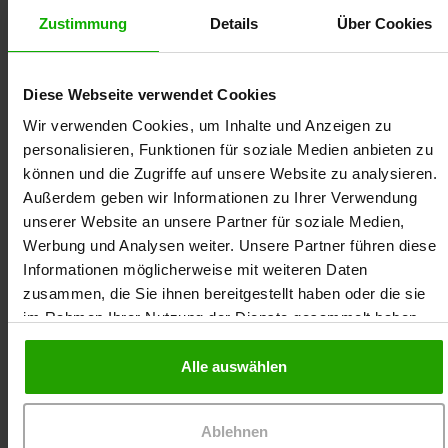
Zustimmung
Details
Über Cookies
Diese Webseite verwendet Cookies
Wir verwenden Cookies, um Inhalte und Anzeigen zu
personalisieren, Funktionen für soziale Medien anbieten zu
können und die Zugriffe auf unsere Website zu analysieren.
Außerdem geben wir Informationen zu Ihrer Verwendung
unserer Website an unsere Partner für soziale Medien,
Gesche Ratfeld ist Apothekerin für
Werbung und Analysen weiter. Unsere Partner führen diese
Allgemeinpharmazie und Geriatrie. Neben Ihrer
Informationen möglicherweise mit weiteren Daten
Tätigkeit in der öffentlichen Apotheke ist Sie als
zusammen, die Sie ihnen bereitgestellt haben oder die sie
Referentin für viele Apothekerkammern,
pharmazeutische Großhändler und
im Rahmen Ihrer Nutzung der Dienste gesammelt haben.
Pflegeeinrichtungen unterwegs. Ihre
Schwerpunktthemen sind alles rund um die Haut,
Alle auswählen
vom Kinderwunsch bis zur Stillzeit, neurologische
Themen und die pharmazeutischen
Dienstleistungen.
Ablehnen