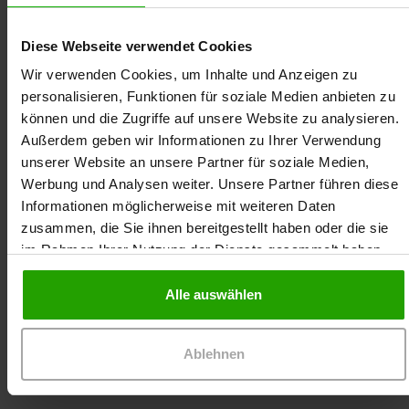
Diese Webseite verwendet Cookies
Wir verwenden Cookies, um Inhalte und Anzeigen zu
personalisieren, Funktionen für soziale Medien anbieten zu
können und die Zugriffe auf unsere Website zu analysieren.
Außerdem geben wir Informationen zu Ihrer Verwendung
unserer Website an unsere Partner für soziale Medien,
Daniel Finke ist Apotheker und neben dieser
Werbung und Analysen weiter. Unsere Partner führen diese
Tätigkeit seit mehreren Jahren als Referent für
Informationen möglicherweise mit weiteren Daten
zahlreiche Apothekerkammern, Verbände und
zusammen, die Sie ihnen bereitgestellt haben oder die sie
Pflegeeinrichtungen tätig. Sein Schwerpunkt liegt
im Rahmen Ihrer Nutzung der Dienste gesammelt haben.
auf den praxisrelevanten Themen aus der
Selbstmedikation, der leitliniengerechten Therapie
und der Arzneimittel-Therapie-Sicherheit der
Alle auswählen
Patienten.
Ablehnen