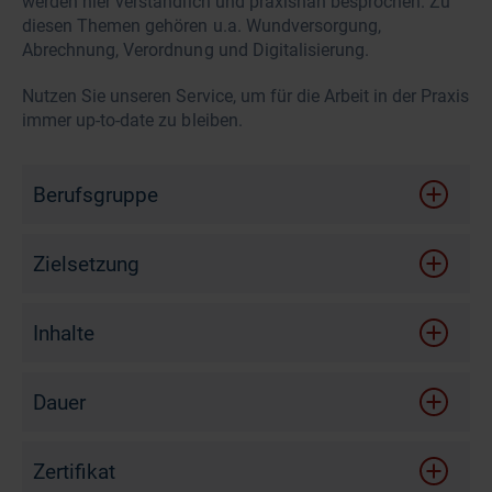
werden hier verständlich und praxisnah besprochen. Zu
diesen Themen gehören u.a. Wundversorgung,
Abrechnung, Verordnung und Digitalisierung.
Nutzen Sie unseren Service, um für die Arbeit in der Praxis
immer up-to-date zu bleiben.
Berufsgruppe
Zielsetzung
Nach diesem Online-Seminar …
Inhalte
sind Sie informiert, welche Neuigkeiten es für
Wichtige Neuigkeiten für die Arztpraxis
Arztpraxen gibt.
Dauer
Wöchentlich wechselnde Inhalte
haben Sie mehr Zeit für die Umsetzung der
relevanten Neuerungen im Praxisalltag.
30 Minuten
Zertifikat