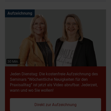
Die Ausstellung eines Zertifikates setzt die
vollständige Teilnahme an dem Online-Seminar
Aufzeichnung
voraus. Das Zertifikat kann nur für den registrierten
Teilnehmer ausgestellt werden.
30 Min.
Jeden Dienstag: Die kostenfreie Aufzeichnung des
Seminars “Wöchentliche Neuigkeiten für den
Praxisalltag” ist jetzt als Video abrufbar. Jederzeit,
wann und wo Sie wollen!
Direkt zur Aufzeichnung