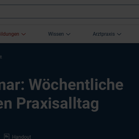
Wonach
bildungen
Wissen
Arztpraxis
suchen
re
Sie?
ar: Wöchentliche
en Praxisalltag
Handout