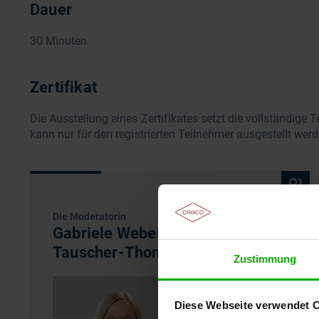
Dauer
30 Minuten
Zertifikat
Die Ausstellung eines Zertifikates setzt die vollständige
kann nur für den registrierten Teilnehmer ausgestellt werd
Die Moderatorin
Gabriele Webelsiep & Susanne
Tauscher-Thon
Zustimmung
Diese Webseite verwendet 