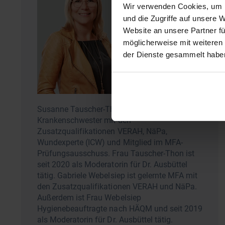
Wir verwenden Cookies, um I
und die Zugriffe auf unsere 
Website an unsere Partner fü
möglicherweise mit weiteren
der Dienste gesammelt habe
Susanne Tauscher-Thon ist examinierte
Krankenschwester mit den
Zusatzqualifikationen VERAH, NäPa,
Wundexperte (ICW) und Mitglied im MFA-
Prüfungsausschuss. Frau Tauscher-Thon ist
seit 2020 als Moderatorin für Dr. Ausbüttel
tätig. Gabriele Webelsiep ist gelernte MFA mit
den Zusatzqualifikationen VERAH und NäPa.
Außerdem ist Frau Webelsiep
Hygienebeauftragte nach HÄQM und seit 2019
als Moderatorin für Dr. Ausbüttel tätig.