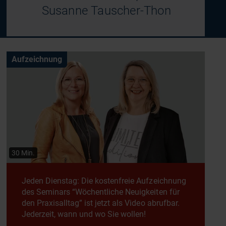
Susanne Tauscher-Thon
Aufzeichnung
30 Min.
Jeden Dienstag: Die kostenfreie Aufzeichnung
des Seminars “Wöchentliche Neuigkeiten für
den Praxisalltag” ist jetzt als Video abrufbar.
Jederzeit, wann und wo Sie wollen!