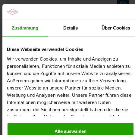
souverän bei der richtigen Handhabung.
Anwendung
voraus. Das Zertifikat kann nur für den registrierten
Teilnehmer ausgestellt werden.
Lagerung, Stabilität und Umgang mit speziellen
Der Moderator
Formen
Daniel Finke
Zustimmung
Details
Über Cookies
Diese Webseite verwendet Cookies
Wir verwenden Cookies, um Inhalte und Anzeigen zu
personalisieren, Funktionen für soziale Medien anbieten zu
können und die Zugriffe auf unsere Website zu analysieren.
Außerdem geben wir Informationen zu Ihrer Verwendung
unserer Website an unsere Partner für soziale Medien,
Werbung und Analysen weiter. Unsere Partner führen diese
Informationen möglicherweise mit weiteren Daten
zusammen, die Sie ihnen bereitgestellt haben oder die sie
im Rahmen Ihrer Nutzung der Dienste gesammelt haben.
Daniel Finke ist Apotheker und neben dieser
Tätigkeit seit mehreren Jahren als Referent für
Alle auswählen