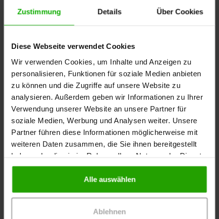
Zustimmung
Details
Über Cookies
Diese Webseite verwendet Cookies
Wir verwenden Cookies, um Inhalte und Anzeigen zu
personalisieren, Funktionen für soziale Medien anbieten
zu können und die Zugriffe auf unsere Website zu
analysieren. Außerdem geben wir Informationen zu Ihrer
Verwendung unserer Website an unsere Partner für
soziale Medien, Werbung und Analysen weiter. Unsere
Fersendekubitus
Partner führen diese Informationen möglicherweise mit
weiteren Daten zusammen, die Sie ihnen bereitgestellt
Die Ferse ist eine der besonders gefährdeten
haben oder die sie im Rahmen Ihrer Nutzung der Dienste
Körperstellen für die Entstehung eines Dekubitus, da
gesammelt haben.
die Fersenregion nicht durch Fett- oder
Alle auswählen
Muskelgewebe abgepolstert ist. Die Ferse stellt
durch ihre starke Wölbung eine schwierig zu
versorgende Körperstelle dar.
Ablehnen