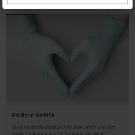
Der Beruf der MFA
Sie sind das Bindeglied zwischen Ärztin und Arzt
sowie Patientinnen und Patienten: Die MFA.