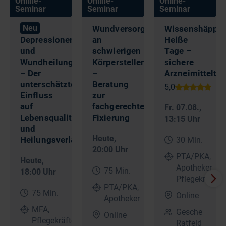
Online-
Online-
Online-
Seminar
Seminar
Seminar
Neu
Wundversorgung
Wissenshäppch
Depressionen
an
Heiße
und
schwierigen
Tage –
Wundheilung
Körperstellen
sichere
– Der
–
Arzneimittelthe
unterschätzte
Beratung
Einfluss
zur
auf
fachgerechten
Fr. 07.08.
,
Lebensqualität
Fixierung
13:15 Uhr
und
Heute
,
Heilungsverlauf
30 Min.
20:00 Uhr
PTA/PKA,
Heute
,
Apotheker,
75 Min.
18:00 Uhr
Pflegekräfte
PTA/PKA,
75 Min.
Online
Apotheker
MFA,
Gesche
Online
Pflegekräfte
Ratfeld