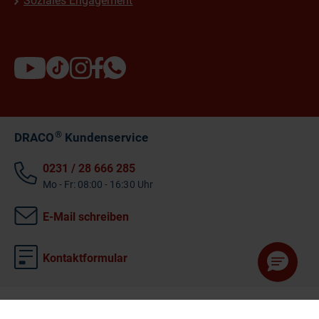
Soziales Engagement
®
DRACO
Kundenservice
0231 / 28 666 285
Mo - Fr: 08:00 - 16:30 Uhr
E-Mail schreiben
Kontaktformular
©
2026 Dr. Ausbüttel GmbH & Co. KG