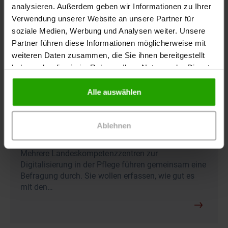
analysieren. Außerdem geben wir Informationen zu Ihrer
Verwendung unserer Website an unsere Partner für
soziale Medien, Werbung und Analysen weiter. Unsere
Partner führen diese Informationen möglicherweise mit
weiteren Daten zusammen, die Sie ihnen bereitgestellt
haben oder die sie im Rahmen Ihrer Nutzung der Dienste
gesammelt haben.
Alle auswählen
02.08.2026
-
Pflegekräfte
Wie steht es um die Digitalisierung in der
Ablehnen
Pflege?
Mehrere Landeskompetenzzentren zur
Digitalisierung in der Pflege führen gemeinsam eine
Befragung durch. Sie wollen erfassen, wie gut es
mit den…