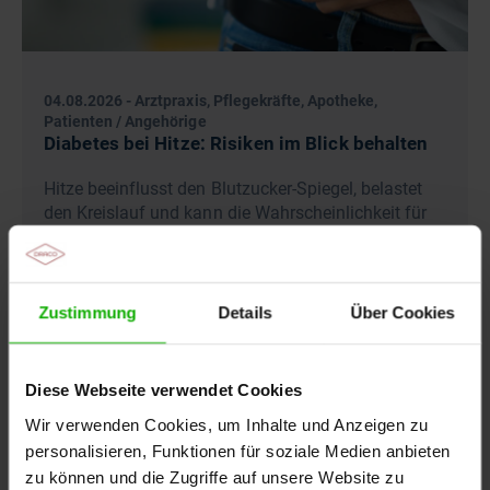
04.08.2026
-
Arztpraxis, Pflegekräfte, Apotheke,
Patienten / Angehörige
Diabetes bei Hitze: Risiken im Blick behalten
Hitze beeinflusst den Blutzucker-Spiegel, belastet
den Kreislauf und kann die Wahrscheinlichkeit für
Wunden erhöhen. Beschäftigte im
Gesundheitswesen…
Zustimmung
Details
Über Cookies
Diese Webseite verwendet Cookies
Wir verwenden Cookies, um Inhalte und Anzeigen zu
personalisieren, Funktionen für soziale Medien anbieten
zu können und die Zugriffe auf unsere Website zu