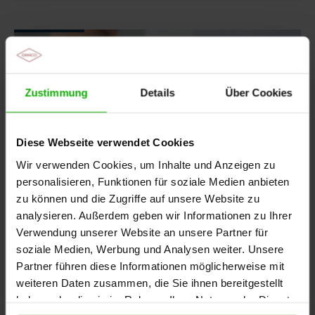
Zustimmung
Details
Über Cookies
Diese Webseite verwendet Cookies
Wir verwenden Cookies, um Inhalte und Anzeigen zu
personalisieren, Funktionen für soziale Medien anbieten
zu können und die Zugriffe auf unsere Website zu
analysieren. Außerdem geben wir Informationen zu Ihrer
Verwendung unserer Website an unsere Partner für
soziale Medien, Werbung und Analysen weiter. Unsere
04.08.2026
-
Arztpraxis, Pflegekräfte, Apotheke,
Partner führen diese Informationen möglicherweise mit
Patienten / Angehörige
Diabetes bei Hitze: Risiken im Blick behalten
weiteren Daten zusammen, die Sie ihnen bereitgestellt
haben oder die sie im Rahmen Ihrer Nutzung der Dienste
Hitze beeinflusst den Blutzucker-Spiegel, belastet