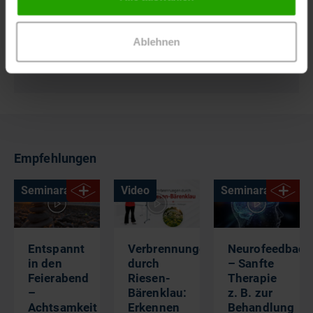
Produktentwicklung von Verbandstoffen. Bei Dr.
Ausbüttel ist sie seit 2009 im Rahmen der
Fortbildungen der modernen Wundversorgung als
Ablehnen
Moderatorin tätig.
Empfehlungen
Seminaraufzeichnung
Video
Seminaraufzeich
Entspannt
Verbrennungen
Neurofeedback
in den
durch
– Sanfte
Feierabend
Riesen-
Therapie
–
Bärenklau:
z. B. zur
Achtsamkeit
Erkennen
Behandlung