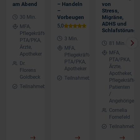
am Abend
– Handeln
von
–
Stress,
30 Min.
Vorbeugen
Migräne,
ADHS und
MFA,
Schlafstörunge
Pflegekräfte,
3 Min.
PTA/PKA,
81 Min.
Ärzte,
MFA,
MFA,
Apotheker
Pflegekräfte,
PTA/PKA,
PTA/PKA,
Dr.
Ärzte,
Apotheker
Florens
Apotheker,
Goldbeck
Teilnahmebescheinigung
Pflegekräfte,
Teilnahmebescheinigung
Patienten
/
Angehörige
Cornelia
Fornefeld
Teilnahmebes