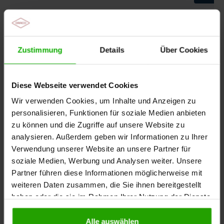
Die Moderatorin
Anette Skowronsky
Zustimmung
Details
Über Cookies
Diese Webseite verwendet Cookies
Wir verwenden Cookies, um Inhalte und Anzeigen zu
personalisieren, Funktionen für soziale Medien anbieten
zu können und die Zugriffe auf unsere Website zu
analysieren. Außerdem geben wir Informationen zu Ihrer
Verwendung unserer Website an unsere Partner für
soziale Medien, Werbung und Analysen weiter. Unsere
Partner führen diese Informationen möglicherweise mit
weiteren Daten zusammen, die Sie ihnen bereitgestellt
Anette Skowronsky ist Apothekerin,
haben oder die sie im Rahmen Ihrer Nutzung der Dienste
Fachbuchautorin und Qualitätsauditorin für
gesammelt haben.
Medizinprodukte. Als Geschäftsführerin der
MedConCap GmbH ist sie verantwortlich für die
Alle auswählen