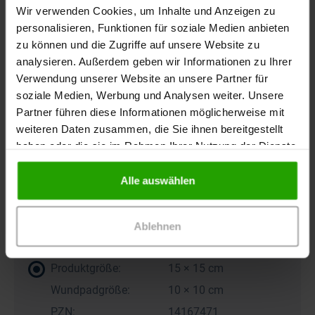
Wir verwenden Cookies, um Inhalte und Anzeigen zu
Wundpadgröße:
5 × 15 cm
personalisieren, Funktionen für soziale Medien anbieten
PZN:
08906668
zu können und die Zugriffe auf unsere Website zu
Inhalt:
5 Stück
analysieren. Außerdem geben wir Informationen zu Ihrer
Verwendung unserer Website an unsere Partner für
Produktgröße:
10 × 20 cm
soziale Medien, Werbung und Analysen weiter. Unsere
Wundpadgröße:
5 × 15 cm
Partner führen diese Informationen möglicherweise mit
PZN:
12749217
weiteren Daten zusammen, die Sie ihnen bereitgestellt
haben oder die sie im Rahmen Ihrer Nutzung der Dienste
Inhalt:
20 Stück
gesammelt haben.
Produktgröße:
15 × 15 cm
Alle auswählen
Wundpadgröße:
10 × 10 cm
PZN:
14167465
Ablehnen
Inhalt:
5 Stück
Produktgröße:
15 × 15 cm
Wundpadgröße:
10 × 10 cm
PZN:
14167471