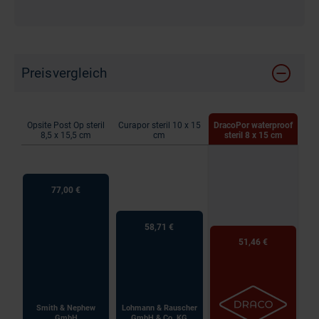
Preisvergleich
Opsite Post Op steril
Curapor steril 10 x 15
DracoPor waterproof
8,5 x 15,5 cm
cm
steril 8 x 15 cm
77,00 €
58,71 €
51,46 €
Smith & Nephew
Lohmann & Rauscher
GmbH
GmbH & Co. KG