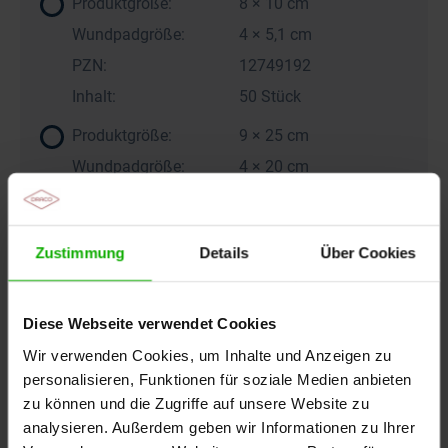
Produktgröße:
8 × 10 cm
Wundpadgröße:
4 × 5,1 cm
PZN:
12749192
Inhalt:
50 Stück
Produktgröße:
9 × 25 cm
Wundpadgröße:
4 × 20 cm
PZN:
19351239
Inhalt:
3 Stück
Zustimmung
Details
Über Cookies
Produktgröße:
9 × 25 cm
Wundpadgröße:
4 × 20 cm
Diese Webseite verwendet Cookies
PZN:
19351274
Wir verwenden Cookies, um Inhalte und Anzeigen zu
Inhalt:
20 Stück
personalisieren, Funktionen für soziale Medien anbieten
Produktgröße:
10 × 20 cm
zu können und die Zugriffe auf unsere Website zu
analysieren. Außerdem geben wir Informationen zu Ihrer
Wundpadgröße:
5 × 15 cm