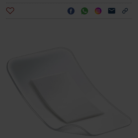
Opsite Post Op steril
Curapor steril 10 x 15
DracoPor waterproof
8,5 x 15,5 cm
cm
steril 8 x 15 cm
77,00 €
58,71 €
51,46 €
Lohmann & Rauscher
Smith & Nephew GmbH
GmbH & Co. KG
Budgetrelevante Abrechnungspreise der vdek-Kassen
für je 20 Stück*