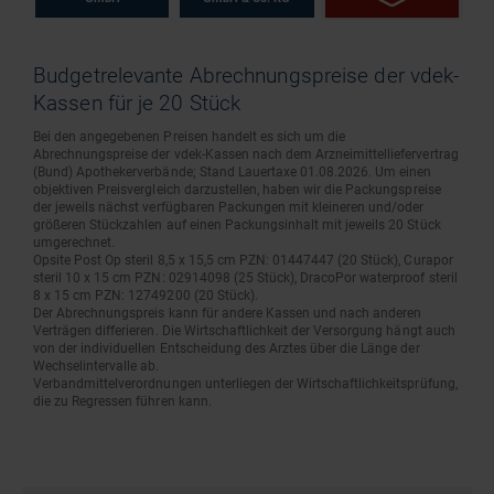
Budgetrelevante Abrechnungspreise der vdek-
Kassen für je 20 Stück
Bei den angegebenen Preisen handelt es sich um die
Abrechnungspreise der vdek-Kassen nach dem Arzneimittelliefervertrag
(Bund) Apothekerverbände; Stand Lauertaxe 01.08.2026. Um einen
objektiven Preisvergleich darzustellen, haben wir die Packungspreise
der jeweils nächst verfügbaren Packungen mit kleineren und/oder
größeren Stückzahlen auf einen Packungsinhalt mit jeweils 20 Stück
umgerechnet.
Opsite Post Op steril 8,5 x 15,5 cm PZN: 01447447 (20 Stück), Curapor
steril 10 x 15 cm PZN: 02914098 (25 Stück), DracoPor waterproof steril
8 x 15 cm PZN: 12749200 (20 Stück).
Der Abrechnungspreis kann für andere Kassen und nach anderen
Verträgen differieren. Die Wirtschaftlichkeit der Versorgung hängt auch
von der individuellen Entscheidung des Arztes über die Länge der
Wechselintervalle ab.
Verbandmittelverordnungen unterliegen der Wirtschaftlichkeitsprüfung,
die zu Regressen führen kann.