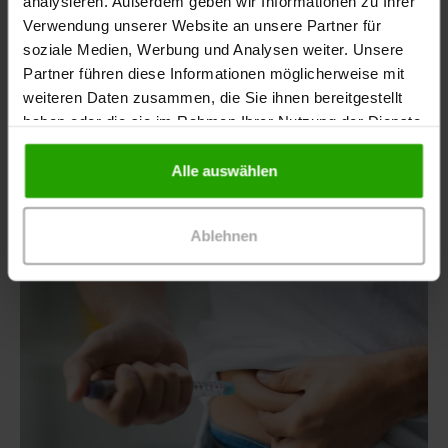
analysieren. Außerdem geben wir Informationen zu Ihrer
Urlaub
Verwendung unserer Website an unsere Partner für
soziale Medien, Werbung und Analysen weiter. Unsere
Die Weltgesundheitsorganisation (WHO) schätzt,
Partner führen diese Informationen möglicherweise mit
dass in manchen Ländern mehr als jedes zehnte
weiteren Daten zusammen, die Sie ihnen bereitgestellt
Medikament gefälscht ist oder nicht den
haben oder die sie im Rahmen Ihrer Nutzung der Dienste
deutschen…
gesammelt haben.
Alle auswählen
Ablehnen