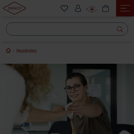
Wonach
suchen
Sie?
Neuigkeiten