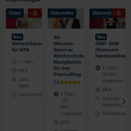
Video
Videoreihe
Videoreihe
Neu
Neu
30-
Weiterbildungsmöglichkeiten
Minuten-
DMP: KHK
für MFA
Seminar:
(Koronare
Wöchentliche
Herzkrankheit)
11 Min.
Neuigkeiten
für den
4 Teile |
MFA
Praxisalltag
28 Min.
Julia
insgesamt
Sieth
MFA
4 Teile |
Teilnahmebescheinigung
Gabriele
135
Webelsiep
Min.
insgesamt
Teilnahmebes
MFA