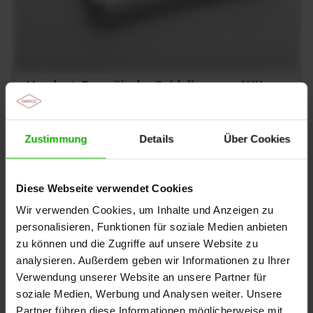
Handout: Europäische Guideline zur pAVK
Download mit
WUNDE⁺
Zustimmung
Details
Über Cookies
Auch interessant
Diese Webseite verwendet Cookies
Aufgezeichnetes Online-Seminar: Ulcus cruris
arteriosum – Durchblutungsstörungen und ihre
Wir verwenden Cookies, um Inhalte und Anzeigen zu
Folgen
personalisieren, Funktionen für soziale Medien anbieten
zu können und die Zugriffe auf unsere Website zu
Aufgezeichnetes Fallbeispiel: Ulcus cruris
analysieren. Außerdem geben wir Informationen zu Ihrer
arteriosum bei multiplen Komorbiditäten
Verwendung unserer Website an unsere Partner für
soziale Medien, Werbung und Analysen weiter. Unsere
Mehr Informationen rund um das Thema Periphere
Partner führen diese Informationen möglicherweise mit