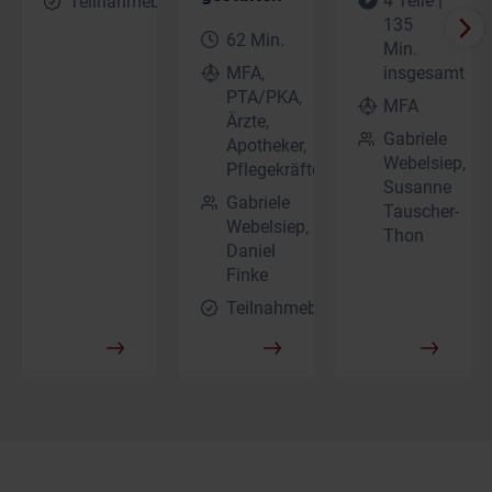
4 Teile |
Teilnahmebescheinigung
135
62 Min.
Min.
MFA,
insgesamt
PTA/PKA,
MFA
Ärzte,
Gabriele
Apotheker,
Webelsiep,
Pflegekräfte
Susanne
Gabriele
Tauscher-
Webelsiep,
Thon
Daniel
Finke
Teilnahmebescheinigung