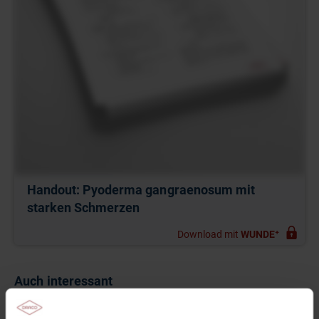
Handout: Pyoderma gangraenosum mit
starken Schmerzen
Download mit
WUNDE⁺
Auch interessant
Das Fallbeispiel in Wort und Bild: Pyoderma