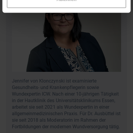
Jennifer von Klonczynski ist examinierte
Gesundheits- und Krankenpflegerin sowie
Wundexpertin ICW. Nach einer 10-jährigen Tätigkeit
in der Hautklinik des Universitätsklinikums Essen,
arbeitet sie seit 2021 als Wundexpertin in einer
allgemeinmedizinischen Praxis. Für Dr. Ausbüttel ist
sie seit 2018 als Moderatorin im Rahmen der
Fortbildungen der modernen Wundversorgung tätig.