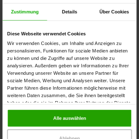
gangraenosum mit starken Schmerzen
Zustimmung
Details
Über Cookies
Videoreihe: Pyoderma gangraenosum
Diese Webseite verwendet Cookies
Fallbeispiel: Pyoderma gangraenosum nach
harmloser Verletzung
Wir verwenden Cookies, um Inhalte und Anzeigen zu
personalisieren, Funktionen für soziale Medien anbieten
zu können und die Zugriffe auf unsere Website zu
Fallbeispiel: Pyoderma gangraenosum am
analysieren. Außerdem geben wir Informationen zu Ihrer
Unterschenkel
Verwendung unserer Website an unsere Partner für
soziale Medien, Werbung und Analysen weiter. Unsere
Partner führen diese Informationen möglicherweise mit
weiteren Daten zusammen, die Sie ihnen bereitgestellt
haben oder die sie im Rahmen Ihrer Nutzung der Dienste
gesammelt haben.
Die Moderatorin
Alle auswählen
Jennifer von Klonczynski
Ablehnen