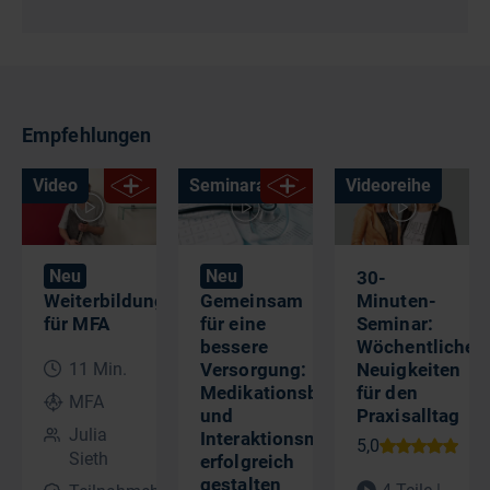
Empfehlungen
Video
Seminaraufzeichnung
Videoreihe
Neu
Neu
30-
Weiterbildungsmöglichkeiten
Gemeinsam
Minuten-
für MFA
für eine
Seminar:
bessere
Wöchentliche
11 Min.
Versorgung:
Neuigkeiten
Medikationsbetreuung
für den
MFA
und
Praxisalltag
Julia
Interaktionsmeldungen
Sieth
erfolgreich
gestalten