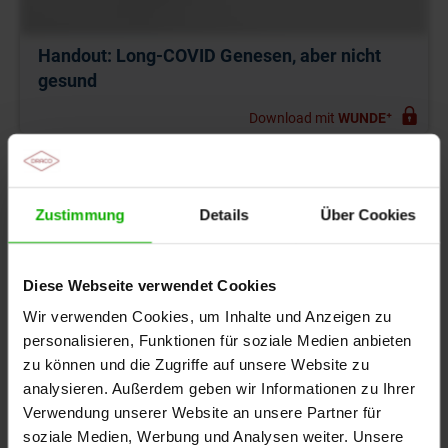
Handout: Long-COVID Genesen, aber nicht
gesund
Download mit
WUNDE⁺
Auch interessant
Zustimmung
Details
Über Cookies
Aufgezeichnetes Online-Seminar: 100 Krankheiten
– eine Diagnose: Rheuma
Diese Webseite verwendet Cookies
Aufgezeichetes Online-Seminar: Ein Organ – 2
Wir verwenden Cookies, um Inhalte und Anzeigen zu
Krankheiten: Morbus Basedow und Hashimoto-
personalisieren, Funktionen für soziale Medien anbieten
Thyreoiditis
zu können und die Zugriffe auf unsere Website zu
analysieren. Außerdem geben wir Informationen zu Ihrer
Aufgezeichnetes Online-Seminar: Digitale Konzepte
Verwendung unserer Website an unsere Partner für
zur Versorgung von DFS: Welche Ideen gibt es?
soziale Medien, Werbung und Analysen weiter. Unsere