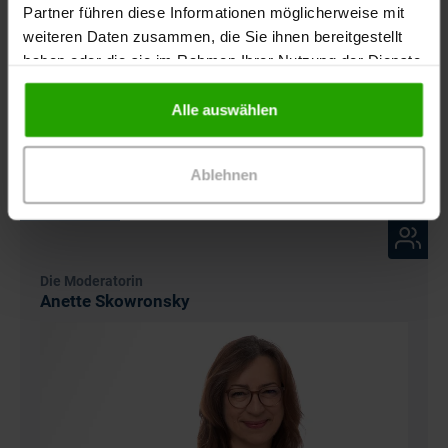
Partner führen diese Informationen möglicherweise mit
Videoreihe: Auswirkung von Arzneimitteln auf die
weiteren Daten zusammen, die Sie ihnen bereitgestellt
Wundheilung
haben oder die sie im Rahmen Ihrer Nutzung der Dienste
gesammelt haben.
Videoreihe: Herz im Fokus – Herzinfarkt und
Alle auswählen
Veränderungen im EKG
Ablehnen
Die Moderatorin
Anette Skowronsky