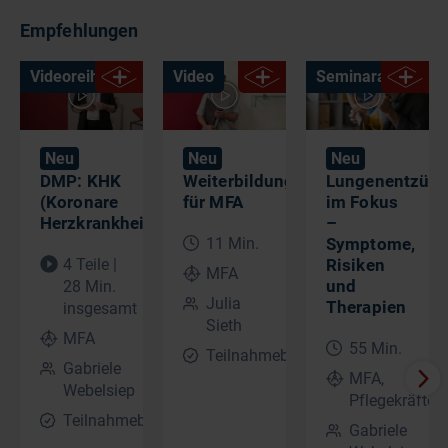
Empfehlungen
Videoreihe
Video
Seminaraufzeich
Neu
Neu
Neu
DMP: KHK
Weiterbildungsmöglichkeiten
Lungenentzün
(Koronare
für MFA
im Fokus
Herzkrankheit)
–
11 Min.
Symptome,
4 Teile |
Risiken
MFA
und
28 Min.
Julia
Therapien​
insgesamt
Sieth
MFA
55 Min.
Teilnahmebescheinigung
Gabriele
MFA,
Webelsiep
Pflegekräfte
Teilnahmebescheinigung
Gabriele