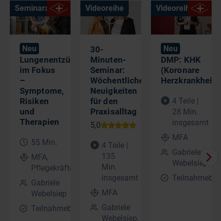
Seminaraufzeichnung
Videoreihe
Videoreihe
Neu
Neu
30-
Lungenentzündung
Minuten-
DMP: KHK
im Fokus
Seminar:
(Koronare
–
Wöchentliche
Herzkrankheit)
Symptome,
Neuigkeiten
Risiken
für den
4 Teile |
und
Praxisalltag
28 Min.
Therapien​
insgesamt
MFA
55 Min.
4 Teile |
Gabriele
135
MFA,
Webelsiep
Min.
Pflegekräfte
insgesamt
Teilnahmebes
Gabriele
MFA
Webelsiep
Gabriele
Teilnahmebescheinigung
Webelsiep,