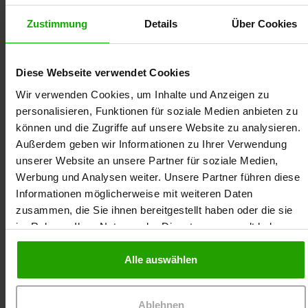
Zustimmung
Details
Über Cookies
Häufig zusammen gebucht
Online-Seminar
Online-Seminar
Diese Webseite verwendet Cookies
Wir verwenden Cookies, um Inhalte und Anzeigen zu
Grundlagen in der
Grundlagen in der
personalisieren, Funktionen für soziale Medien anbieten zu
Wundversorgung,
Wundversorgung,
können und die Zugriffe auf unsere Website zu analysieren.
Teil 1/2
Teil 2/2
Außerdem geben wir Informationen zu Ihrer Verwendung
unserer Website an unsere Partner für soziale Medien,
Werbung und Analysen weiter. Unsere Partner führen diese
Mo. 31.08.
, 18:00
Di. 01.09.
, 18:00 Uhr
Informationen möglicherweise mit weiteren Daten
Uhr
zusammen, die Sie ihnen bereitgestellt haben oder die sie
90 Min.
90 Min.
im Rahmen Ihrer Nutzung der Dienste gesammelt haben.
MFA, Pflegekräfte,
MFA, Pflegekräfte,
Ärzte
Alle auswählen
Ärzte
Online
Online
Jacqueline
Ablehnen