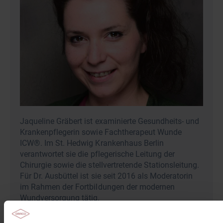
Jaqueline Gräbert ist examinierte Gesundheits- und
Krankenpflegerin sowie Fachtherapeut Wunde
ICW®. Im St. Hedwig Krankenhaus Berlin
verantwortet sie die pflegerische Leitung der
Chirurgie sowie die stellvertretende Stationsleitung.
Für Dr. Ausbüttel ist sie seit 2016 als Moderatorin
im Rahmen der Fortbildungen der modernen
Wundversorgung tätig.