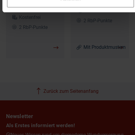
Jacqueline
Gräbert
Gräbert
Kostenfrei
Kostenfrei
2 RbP-Punkte
2 RbP-Punkte
Mit Produktmustern
Zurück zum Seitenanfang
Newsletter
Als Erstes informiert werden!
Neues Wissen rund um die
moderne Wundversorgung