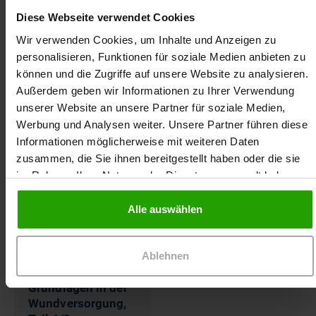
Diese Webseite verwendet Cookies
Jaqueline Gräbert ist examinierte Gesundheits- und
Wir verwenden Cookies, um Inhalte und Anzeigen zu
Krankenpflegerin sowie Fachtherapeut Wunde
personalisieren, Funktionen für soziale Medien anbieten zu
ICW®. Im St. Hedwig Krankenhaus Berlin
können und die Zugriffe auf unsere Website zu analysieren.
verantwortet sie die pflegerische Leitung der
Außerdem geben wir Informationen zu Ihrer Verwendung
Chirurgie sowie die stellvertretende Stationsleitung.
unserer Website an unsere Partner für soziale Medien,
Für Dr. Ausbüttel ist sie seit 2016 als Moderatorin
Werbung und Analysen weiter. Unsere Partner führen diese
im Rahmen der Fortbildungen der modernen
Informationen möglicherweise mit weiteren Daten
Wundversorgung tätig.
zusammen, die Sie ihnen bereitgestellt haben oder die sie
im Rahmen Ihrer Nutzung der Dienste gesammelt haben.
Häufig zusammen gebucht
Alle auswählen
Online-Seminar
Ablehnen
Grundlagen in der
Wundversorgung,