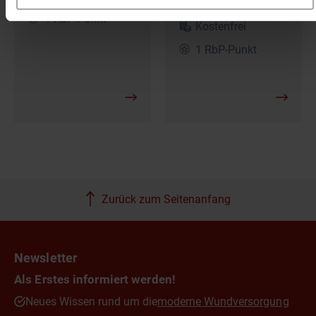
Skowronsky
1 RbP-Punkt
Kostenfrei
1 RbP-Punkt
Zurück zum Seitenanfang
Newsletter
Als Erstes informiert werden!
Neues Wissen rund um die
moderne Wundversorgung