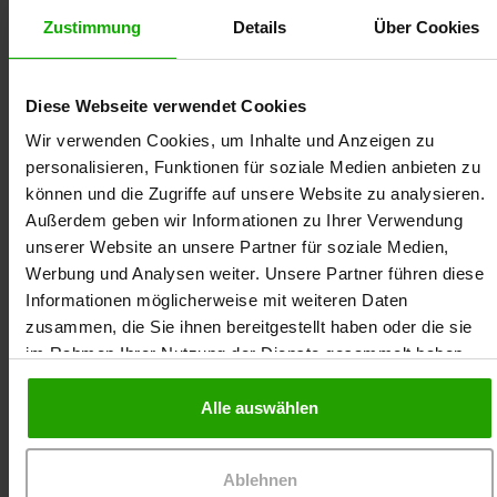
Zustimmung
Details
Über Cookies
Häufig zusammen gebucht
Online-Seminar
Online-Seminar
Diese Webseite verwendet Cookies
Wir verwenden Cookies, um Inhalte und Anzeigen zu
Semaglutid:
30-Minuten-
personalisieren, Funktionen für soziale Medien anbieten zu
Gamechanger in
Seminar:
können und die Zugriffe auf unsere Website zu analysieren.
der
Wundermittel
Außerdem geben wir Informationen zu Ihrer Verwendung
Diabetestherapie
Metformin?
unserer Website an unsere Partner für soziale Medien,
Behandlung bei
Do. 20.08.
, 18:00 Uhr
Werbung und Analysen weiter. Unsere Partner führen diese
Diabetes Typ 2
Informationen möglicherweise mit weiteren Daten
45 Min.
Do. 10.09.
, 18:00 Uhr
zusammen, die Sie ihnen bereitgestellt haben oder die sie
im Rahmen Ihrer Nutzung der Dienste gesammelt haben.
MFA, Pflegekräfte
30 Min.
Online
MFA, Pflegekräfte
Alle auswählen
Anette
Online
Skowronsky
Anette
Ablehnen
Kostenfrei