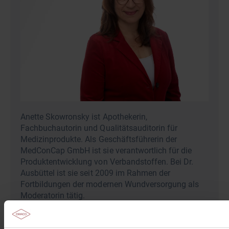
Anette Skowronsky ist Apothekerin,
Fachbuchautorin und Qualitätsauditorin für
Medizinprodukte. Als Geschäftsführerin der
MedConCap GmbH ist sie verantwortlich für die
Produktentwicklung von Verbandstoffen. Bei Dr.
Ausbüttel ist sie seit 2009 im Rahmen der
Fortbildungen der modernen Wundversorgung als
Moderatorin tätig.