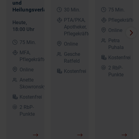
und
Heilungsverlauf
30 Min.
75 Min.
PTA/PKA,
Pflegekräfte
Heute
,
Apotheker,
18:00 Uhr
Online
Pflegekräfte
Petra
75 Min.
Online
Puhala
MFA,
Gesche
Kostenfrei
Pflegekräfte
Ratfeld
2 RbP-
Online
Kostenfrei
Punkte
Anette
Skowronsky
Kostenfrei
2 RbP-
Punkte