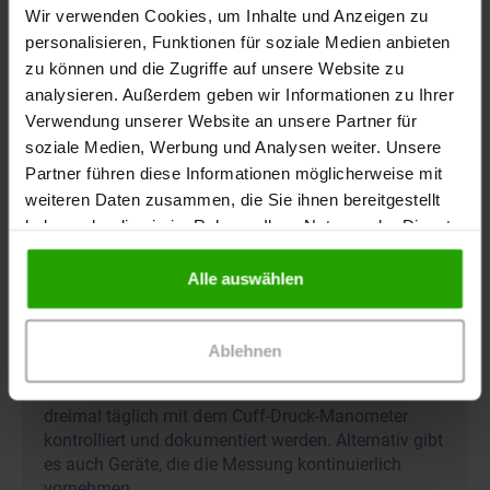
starker Sekretansammlung auch öfter.
Wir verwenden Cookies, um Inhalte und Anzeigen zu
personalisieren, Funktionen für soziale Medien anbieten
Daneben gibt es auch noch Trachealkanülen mit einem
zu können und die Zugriffe auf unsere Website zu
sogenannten Cuff. Als Cuff wird die Manschette im
analysieren. Außerdem geben wir Informationen zu Ihrer
unteren Drittel der Kanüle bezeichnet, die mit Luft gefüllt,
Verwendung unserer Website an unsere Partner für
um die Trachea abzudichten. Diese blockierbaren
soziale Medien, Werbung und Analysen weiter. Unsere
Kanülen werden unter anderem bei langzeitbeatmeten
Partner führen diese Informationen möglicherweise mit
Menschen oder solchen mit Schluckstörungen eingesetzt.
weiteren Daten zusammen, die Sie ihnen bereitgestellt
Der Nachteil: Sie müssen regelmäßig abgesaugt werden
haben oder die sie im Rahmen Ihrer Nutzung der Dienste
und benötigen einen stabilen Druck im Cuff, der 20 bis 30
gesammelt haben.
cm H2O in der Regel nicht übersteigen sollte.
Alle auswählen
Ablehnen
Merke: Die Höhe des Cuffdrucks muss mindestens
dreimal täglich mit dem Cuff-Druck-Manometer
kontrolliert und dokumentiert werden. Alternativ gibt
es auch Geräte, die die Messung kontinuierlich
vornehmen.