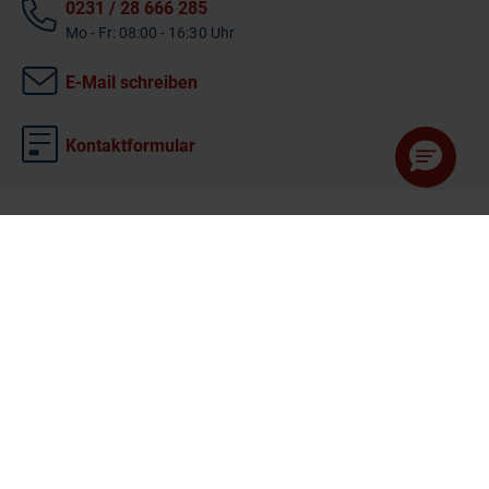
0231 / 28 666 285
Mo - Fr: 08:00 - 16:30 Uhr
E-Mail schreiben
Kontaktformular
©
2026 Dr. Ausbüttel GmbH & Co. KG
AGB
Datenschutzhinweis
Hinweise
Impressum