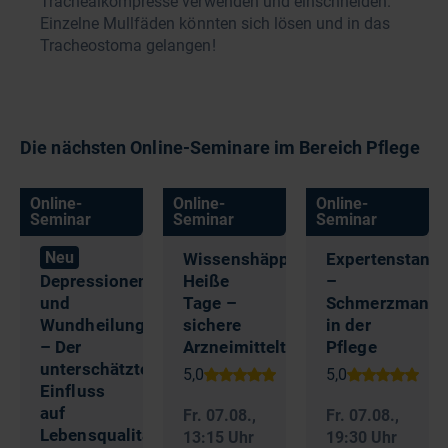
Trachealkompresse verwenden und einschneiden.
Einzelne Mullfäden könnten sich lösen und in das
Tracheostoma gelangen!
Die nächsten Online-Seminare im Bereich Pflege
Online-
Online-
Online-
Seminar
Seminar
Seminar
Neu
Wissenshäppchen:
Expertenstand
Depressionen
Heiße
–
und
Tage –
Schmerzmanag
Wundheilung
sichere
in der
– Der
Arzneimitteltherapie
Pflege
unterschätzte
Einfluss
auf
Fr. 07.08.
,
Fr. 07.08.
,
Lebensqualität
13:15 Uhr
19:30 Uhr