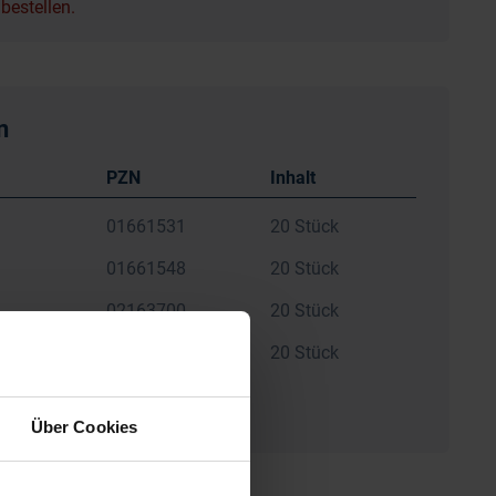
bestellen.
n
PZN
Inhalt
01661531
20 Stück
01661548
20 Stück
02163700
20 Stück
01661554
20 Stück
Über Cookies