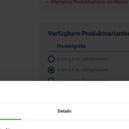
Alternative Produktvariante als Muster 
Verfügbare Produktvariante
Produktgröße
4 cm x 4 m, cellophaniert
6 cm x 4 m, cellophaniert
6 cm x 4 m, Ärztepackung
8 cm x 4 m, cellophaniert
Alle Varianten anzeigen
Details