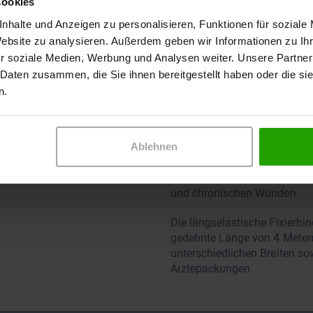
Cookies
nhalte und Anzeigen zu personalisieren, Funktionen für soziale
Website zu analysieren. Außerdem geben wir Informationen zu I
r soziale Medien, Werbung und Analysen weiter. Unsere Partner
Details
 Daten zusammen, die Sie ihnen bereitgestellt haben oder die s
n.
DracoSumbi ist eine elastisc
Wundauflagen und Polstermate
dehnbar und angenehm auf d
Ablehnen
DracoSumbi Fixierbinden be
DracoSumbi ist vielfältig ei
und chronischen Wunden.
Die längselastische Fixierbi
gedehnte Länge von 4 Metern.
unterschiedlichen Breiten so
Ärztepackungen.