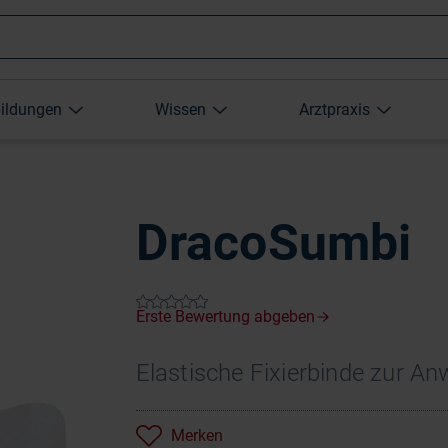
Wonach
bildungen
Wissen
Arztpraxis
suchen
Sie?
DracoSumbi
Elastische Fixierbinde zur A
Merken