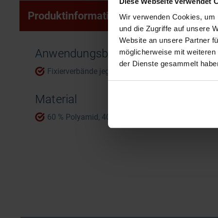
Diese Webseite verwendet 
Produktinformationen
Wir verwenden Cookies, um I
und die Zugriffe auf unsere 
Website an unsere Partner fü
Anwendungsbereiche
möglicherweise mit weiteren
der Dienste gesammelt habe
Fixierverbände jeglicher Art
Material
60 % Polyamid, 40 % Viskose