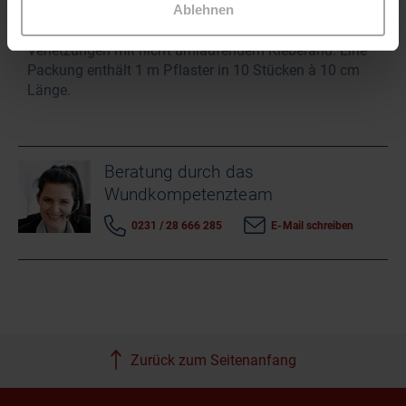
Ablehnen
Zuschneidbares Pflaster zur Erstversorgung kleinerer
Verletzungen mit nicht umlaufendem Kleberand. Eine
Packung enthält 1 m Pflaster in 10 Stücken à 10 cm
Länge.
Beratung durch das
Wundkompetenzteam
0231 / 28 666 285
E-Mail schreiben
Zurück zum Seitenanfang