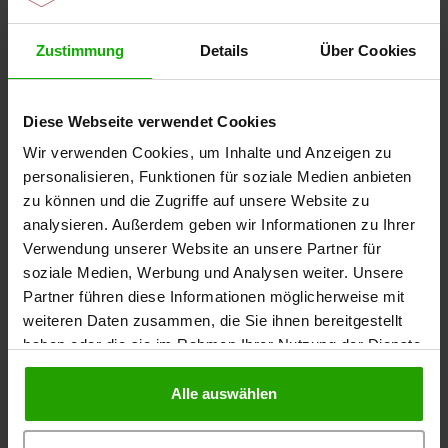
Wundheilungsphase
Exsudationsphase, Granulationsphase,
Zustimmung
Details
Über Cookies
Epithelisierungsphase
Kleber
Diese Webseite verwendet Cookies
Wir verwenden Cookies, um Inhalte und Anzeigen zu
Polyacrylatkleber
personalisieren, Funktionen für soziale Medien anbieten
zu können und die Zugriffe auf unsere Website zu
Material
analysieren. Außerdem geben wir Informationen zu Ihrer
elastisches Viskose/Polyamid Gewebe
Verwendung unserer Website an unsere Partner für
soziale Medien, Werbung und Analysen weiter. Unsere
Details
Partner führen diese Informationen möglicherweise mit
weiteren Daten zusammen, die Sie ihnen bereitgestellt
DracoPlast classic ist ein atmungsaktives, elastisches
haben oder die sie im Rahmen Ihrer Nutzung der Dienste
und wasserabweisendes Pflaster mit textiler
gesammelt haben.
Oberfläche und saugfähigem Wundkissen zur
Alle auswählen
Behandlung von akuten Wunden, Schnittwunden und
Schürfwunden. Das Wundkissen verklebt nicht mit der
Wunde.