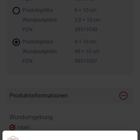
Produktgröße:
6 × 10 cm
Wundpadgröße:
2,5 × 10 cm
PZN:
09513540
Produktgröße:
8 × 10 cm
Wundpadgröße:
40 × 10 cm
PZN:
09513557
Produktinformationen
Wundumgebung
intakt