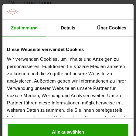
Wundumgebung
intakt
Zustimmung
Details
Über Cookies
Wundheilungsphase
Exsudationsphase, Granulationsphase,
Epithelisierungsphase
Diese Webseite verwendet Cookies
Wir verwenden Cookies, um Inhalte und Anzeigen zu
Kleber
personalisieren, Funktionen für soziale Medien anbieten
hautfreundlicher Polyacrylatkleber
zu können und die Zugriffe auf unsere Website zu
analysieren. Außerdem geben wir Informationen zu Ihrer
Material
Verwendung unserer Website an unsere Partner für
soziale Medien, Werbung und Analysen weiter. Unsere
elastisches Viskose/Polyamid Gewebe
Partner führen diese Informationen möglicherweise mit
weiteren Daten zusammen, die Sie ihnen bereitgestellt
Details
haben oder die sie im Rahmen Ihrer Nutzung der Dienste
gesammelt haben.
DracoPlast classic ist ein atmungsaktives, elastisches
und wasserabweisendes Pflaster mit textiler
Alle auswählen