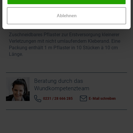
Oberfläche und saugfähigem Wundkissen zur
Behandlung von akuten Wunden, Schnittwunden und
Schürfwunden. Das Wundkissen verklebt nicht mit der
Ablehnen
Wunde.
Zuschneidbares Pflaster zur Erstversorgung kleinerer
Verletzungen mit nicht umlaufendem Kleberand. Eine
Packung enthält 1 m Pflaster in 10 Stücken à 10 cm
Länge.
Beratung durch das
Wundkompetenzteam
0231 / 28 666 285
E-Mail schreiben