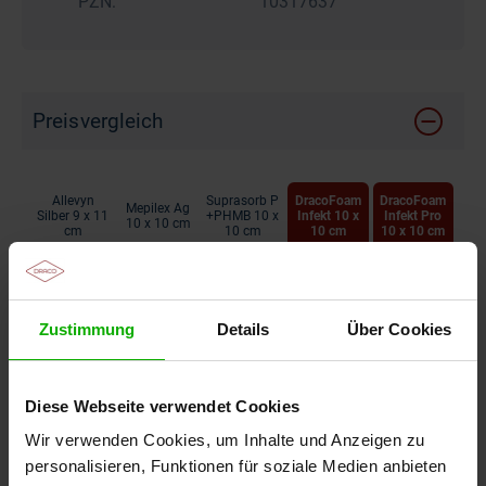
PZN:
10317637
Preisvergleich
Allevyn
Suprasorb P
DracoFoam
DracoFoam
Mepilex Ag
Silber 9 x 11
+PHMB 10 x
Infekt 10 x
Infekt Pro
10 x 10 cm
cm
10 cm
10 cm
10 x 10 cm
546,17 €
Zustimmung
Details
Über Cookies
487,50 €
456,47 €
Diese Webseite verwendet Cookies
319,69 €
Wir verwenden Cookies, um Inhalte und Anzeigen zu
257,66 €
personalisieren, Funktionen für soziale Medien anbieten
Lohmann &
Smith &
Mölnlycke
Rauscher