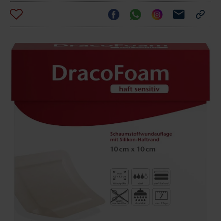
Allevyn
Allevyn
Allevyn Life
Biatain Sil
DracoFoam
Gentle Border
Gentle Border
10,3 x 10,3
Lite 10 x 10
haft sensitiv
10 x 10 cm
L 10 x 10 cm
cm
cm
10 x 10 cm
321,44 €
296,92 €
279,32 €
Smith &
254,09 €
Smith &
Smith &
Nephew
Coloplast
Nephew
170,71 €
Nephew
GmbH
GmbH
GmbH
GmbH
Budgetrelevante Abrechnungspreise der vdek-Kassen
für je 10 Stück*