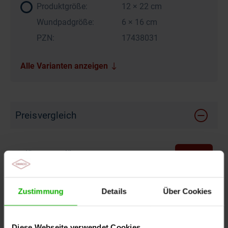
Produktgröße:
12 × 22 cm
Wundpadgröße:
6 × 16 cm
PZN:
17438031
Alle Varianten anzeigen
Preisvergleich
Allevyn
Allevyn
Allevyn Life
Biatain Sil
DracoFoam
Gentle
Gentle
10,3 x 10,3
Lite 10 x 10
haft sensitiv
Border 10 x
Border L 10
cm
cm
10 x 10 cm
10 cm
x 10 cm
Zustimmung
Details
Über Cookies
321,44 €
296,92 €
Diese Webseite verwendet Cookies
279,32 €