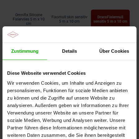
Omnifix Silicone
Fixomull skin sensitiv
DracoFixiermull
Fixiervlies 5 m x 10
5 m x 10 cm
sensitiv 5 m x 10 cm
cm
83,05 €
80,96 €
Zustimmung
Details
Über Cookies
70,88 €
Diese Webseite verwendet Cookies
Wir verwenden Cookies, um Inhalte und Anzeigen zu
personalisieren, Funktionen für soziale Medien anbieten
zu können und die Zugriffe auf unsere Website zu
Paul Hartmann AG
BSN Medical GmbH
analysieren. Außerdem geben wir Informationen zu Ihrer
Verwendung unserer Website an unsere Partner für
soziale Medien, Werbung und Analysen weiter. Unsere
Budgetrelevante Abrechnungspreise der vdek-
Partner führen diese Informationen möglicherweise mit
Kassen für je 1 Stück
weiteren Daten zusammen, die Sie ihnen bereitgestellt