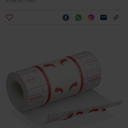
intakter Haut
Omnifix Silicone
Fixomull skin sensitiv
DracoFixiermull
Fixiervlies 5 m x 10 cm
5 m x 10 cm
sensitiv 5 m x 10 cm
83,05 €
80,96 €
70,88 €
Paul Hartmann AG
BSN Medical GmbH
Budgetrelevante Abrechnungspreise der vdek-Kassen
für je 1 Stück*