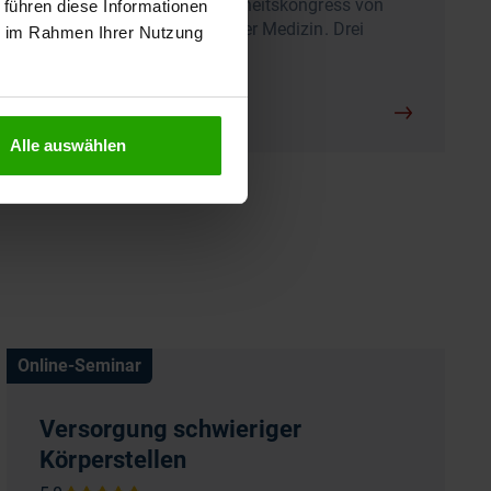
Interprofessionelle Gesundheitskongress von
 führen diese Informationen
Springer Pflege und Springer Medizin. Drei
ie im Rahmen Ihrer Nutzung
Wochen lang finden viele…
Alle auswählen
Online-Seminar
Versorgung schwieriger
Körperstellen