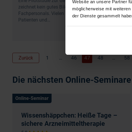
Eine Pilotstudie zur Gesundheitskompetenz
Website an unsere Partner fü
zeichnet kein gutes Bild des medizinischen
möglicherweise mit weiteren
Fachpersonals. Vielen fällt es schwer, mit
der Dienste gesammelt habe
Patienten und…
1
…
46
47
48
…
58
Zurück
Die nächsten Online-Seminare 
Online-Seminar
Wissenshäppchen: Heiße Tage –
sichere Arzneimitteltherapie