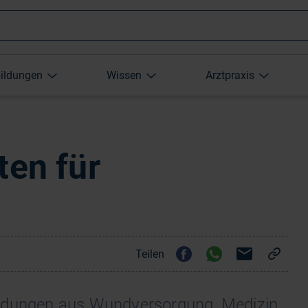
Wonach
bildungen
Wissen
Arztpraxis
suchen
Sie?
ten für
Teilen
eldungen aus Wundversorgung, Medizin