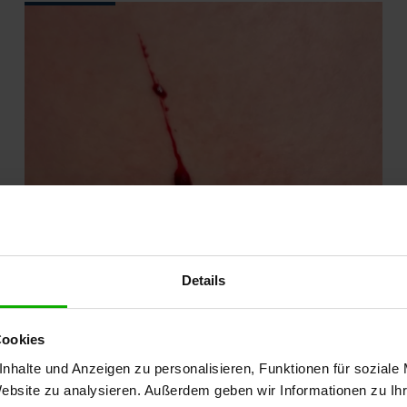
Details
20.06.2023
-
Arztpraxis, Pflegekräfte, Apotheke,
Patienten / Angehörige
Forschende entwickeln „Tinte“ für
Cookies
die Wundheilung
nhalte und Anzeigen zu personalisieren, Funktionen für soziale
Mit einer speziellen „Tinte“ will ein
Website zu analysieren. Außerdem geben wir Informationen zu I
Forschungsteam die Wundheilung unterstützen.