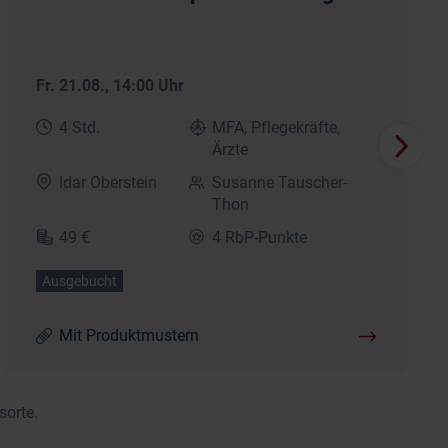
Fr. 21.08.
, 14:00 Uhr
4 Std.
MFA, Pflegekräfte,
Ärzte
Idar Oberstein
Susanne Tauscher-
Thon
49 €
4 RbP-Punkte
Ausgebucht
Mit Produktmustern
sorte.