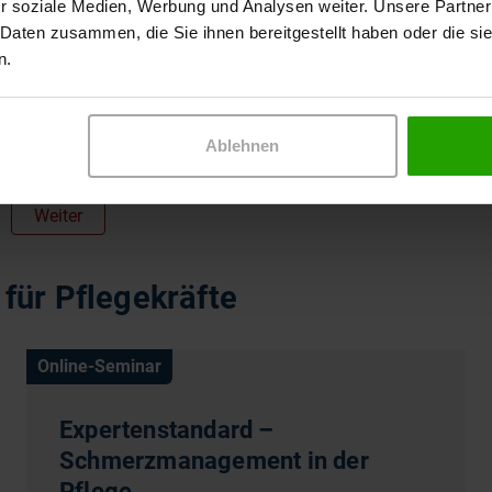
r soziale Medien, Werbung und Analysen weiter. Unsere Partner
Aufgetragen wird sie über einen 3D-Stift. Sie
 Daten zusammen, die Sie ihnen bereitgestellt haben oder die s
könnte daher auch im…
n.
Ablehnen
Weiter
für Pflegekräfte
Online-Seminar
Expertenstandard –
Schmerzmanagement in der
Pflege