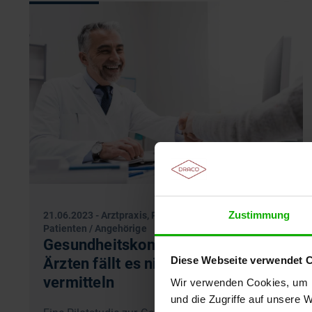
Zustimmung
21.06.2023
-
Arztpraxis, Pflegekräfte, Apotheke,
Patienten / Angehörige
Gesundheitskompetenz: Vielen
Diese Webseite verwendet 
Ärzten fällt es nicht leicht, sie zu
vermitteln
Wir verwenden Cookies, um I
und die Zugriffe auf unsere 