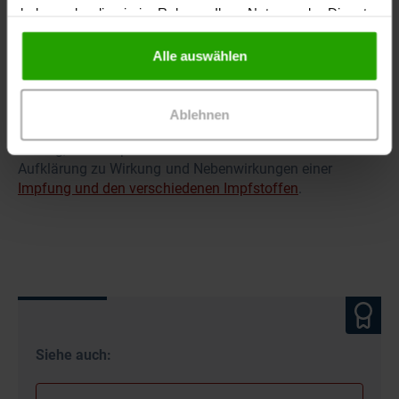
Abmahnung, verhaltensbedingter und sogar fristloser
haben oder die sie im Rahmen Ihrer Nutzung der Dienste
Kündigung, ist das Hinzuziehen eines Rechtsanwaltes zu
gesammelt haben.
empfehlen.
Alle auswählen
Tipp:
Ablehnen
Wollen sich einzelne MFA nicht impfen lassen, ist es
wichtig, das Gespräch zu suchen. Oftmals hilft die
Aufklärung zu Wirkung und Nebenwirkungen einer
Impfung und den verschiedenen Impfstoffen
.
Siehe auch: