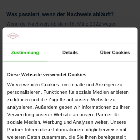
Was passiert, wenn der Nachweis abläuft?
Wenn der Nachweis ab dem 16. März 2022 wegen
Zeitablauf ungültig wird, ist binnen eines Monats ein
neuer Nachweis vorzulegen. Geschieht dies nicht, wird
auch das Gesundheitsamt eingeschaltet.
Zustimmung
Details
Über Cookies
Welche arbeitsrechtlichen Folgen können sich
ergeben?
Diese Webseite verwendet Cookies
Das Gesetz sieht derzeit vor, dass nur bei
Wir verwenden Cookies, um Inhalte und Anzeigen zu
Neueinstellungen ein Beschäftigungsverbot besteht. Bei
personalisieren, Funktionen für soziale Medien anbieten
allen anderen Fällen ist zu empfehlen, auf die
zu können und die Zugriffe auf unsere Website zu
Entscheidung des Gesundheitsamtes zu warten. Wenn es
analysieren. Außerdem geben wir Informationen zu Ihrer
für die Mitarbeitenden ein Beschäftigungsverbot gibt,
Verwendung unserer Website an unsere Partner für
sind sie freizustellen. Der Praxisinhaber muss in diesem
Fall keine Lohnfortzahlung leisten.
soziale Medien, Werbung und Analysen weiter. Unsere
Partner führen diese Informationen möglicherweise mit
Im Falle arbeitsrechtlicher Maßnahmen, wie z.B.
weiteren Daten zusammen, die Sie ihnen bereitgestellt