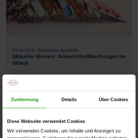
05.08.2026
-
Arztpraxis, Apotheke
Aktueller Hinweis: Arzneimittelfälschungen im
Urlaub
Die Weltgesundheitsorganisation (WHO) schätzt,
dass in manchen Ländern mehr als jedes zehnte
Medikament gefälscht ist oder nicht den
deutschen…
Zustimmung
Details
Über Cookies
Diese Webseite verwendet Cookies
Wir verwenden Cookies, um Inhalte und Anzeigen zu