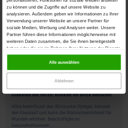
personalisieren, Funktionen für soziale Medien anbieten
zu können und die Zugriffe auf unsere Website zu
analysieren. Außerdem geben wir Informationen zu Ihrer
Verwendung unserer Website an unsere Partner für
soziale Medien, Werbung und Analysen weiter. Unsere
Partner führen diese Informationen möglicherweise mit
weiteren Daten zusammen, die Sie ihnen bereitgestellt
haben oder die sie im Rahmen Ihrer Nutzung der Dienste
gesammelt haben.
Alle auswählen
Ablehnen
04.08.2026
-
Arztpraxis, Pflegekräfte, Apotheke,
Patienten / Angehörige
Diabetes bei Hitze: Risiken im Blick behalten
Hitze beeinflusst den Blutzucker-Spiegel, belastet
den Kreislauf und kann die Wahrscheinlichkeit für
Wunden erhöhen. Beschäftigte im
Gesundheitswesen…