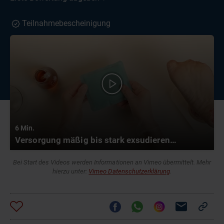
Teilnahmebescheinigung
6 Min.
Versorgung mäßig bis stark exsudierender Wunden – Superabsorber und Foam
Bei Start des Videos werden Informationen an Vimeo übermittelt. Mehr
hierzu unter:
Vimeo Datenschutzerklärung
.