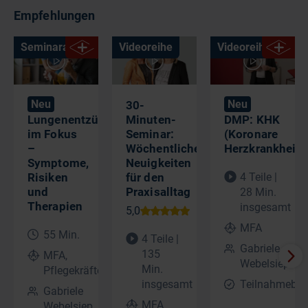
Empfehlungen
Seminaraufzeichnung
Videoreihe
Videoreihe
Neu
Neu
30-
Lungenentzündung
Minuten-
DMP: KHK
im Fokus
Seminar:
(Koronare
–
Wöchentliche
Herzkrankheit)
Symptome,
Neuigkeiten
Risiken
für den
4 Teile |
und
Praxisalltag
28 Min.
Therapien​
insgesamt
MFA
55 Min.
4 Teile |
Gabriele
135
MFA,
Webelsiep
Min.
Pflegekräfte
insgesamt
Teilnahmebes
Gabriele
MFA
Webelsiep