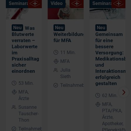
Seminaraufzeichnung
Video
Seminaraufzeich
Neu
Neu
Neu
Was
Blutwerte
Weiterbildungsmöglichkeiten
Gemeinsam
verraten –
für MFA
für eine
Laborwerte
bessere
im
11 Min.
Versorgung:
Praxisalltag
Medikationsbe
MFA
sicher
und
Julia
einordnen
Interaktionsm
Sieth
erfolgreich
53 Min.
gestalten
Teilnahmebescheinigung
MFA,
62 Min.
Ärzte
MFA,
Susanne
PTA/PKA,
Tauscher-
Ärzte,
Thon
Apotheker,
Teilnahmebescheinigung
Pflegekräfte