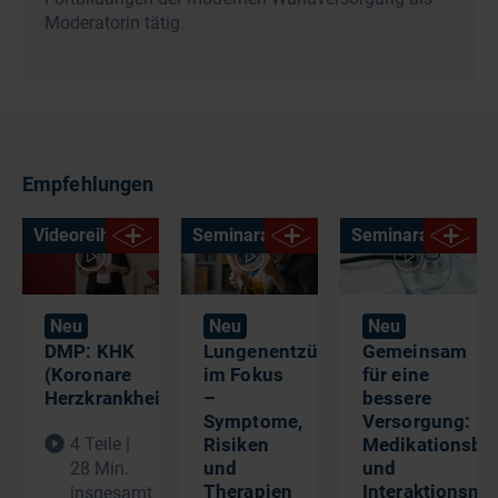
Moderatorin tätig.
Empfehlungen
Videoreihe
Seminaraufzeichnung
Seminaraufzeich
Neu
Neu
Neu
DMP: KHK
Lungenentzündung
Gemeinsam
(Koronare
im Fokus
für eine
Herzkrankheit)
–
bessere
Symptome,
Versorgung:
4 Teile |
Risiken
Medikationsbe
und
und
28 Min.
Therapien​
Interaktionsm
insgesamt