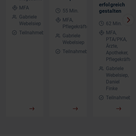
erfolgreich
MFA
55 Min.
gestalten
Gabriele
MFA,
Webelsiep
62 Min.
Pflegekräfte
Teilnahmebescheinigung
MFA,
Gabriele
PTA/PKA,
Webelsiep
Ärzte,
Teilnahmebescheinigung
Apotheker,
Pflegekräfte
Gabriele
Webelsiep,
Daniel
Finke
Teilnahmebes