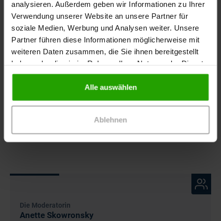
analysieren. Außerdem geben wir Informationen zu Ihrer
Videoreihe: Diabetisches Fußsyndrom – ​
Verwendung unserer Website an unsere Partner für
Neuropathischer Fuß
soziale Medien, Werbung und Analysen weiter. Unsere
Partner führen diese Informationen möglicherweise mit
Videoreihe: Diabetisches Fußsyndrom – ​
weiteren Daten zusammen, die Sie ihnen bereitgestellt
Angiopathischer Fuß
haben oder die sie im Rahmen Ihrer Nutzung der Dienste
gesammelt haben.
Videoreihe: Diabetisches Fußsyndrom für
Alle auswählen
Fortgeschrittene
Aufgezeichnetes Online-Seminar: Wundermittel
Ablehnen
Metformin? Behandlung bei Diabetes Typ 2
Die Moderatorin
Anette Skowronsky