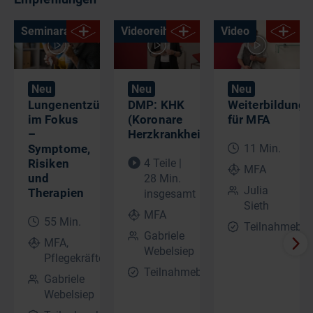
Seminaraufzeichnung
Videoreihe
Video
Neu
Neu
Neu
Lungenentzündung
DMP: KHK
Weiterbildungs
im Fokus
(Koronare
für MFA
–
Herzkrankheit)
Symptome,
11 Min.
Risiken
4 Teile |
MFA
und
28 Min.
Julia
Therapien​
insgesamt
Sieth
MFA
55 Min.
Teilnahmebes
Gabriele
MFA,
Webelsiep
Pflegekräfte
Teilnahmebescheinigung
Gabriele
Webelsiep