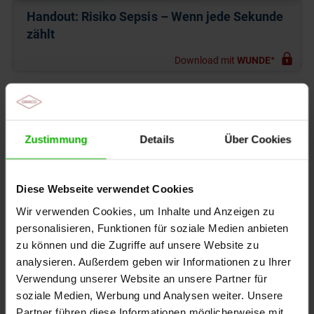
Handout: Risiko Sepsis – Wenn jede Sekunde
zählt
Download mit
WUNDE⁺
Auch interessant
Videoreihe: Antimikrobielle Wundversorgung
Zustimmung
Details
Über Cookies
Aufgezeichnetes Online-Seminar: Mikrobiologie –
Diese Webseite verwendet Cookies
Einführung in die Welt der Mikroorganismen, Teil
1/3
Wir verwenden Cookies, um Inhalte und Anzeigen zu
personalisieren, Funktionen für soziale Medien anbieten
Aufgezeichnetes Online-Seminar: Mikrobiologie –
zu können und die Zugriffe auf unsere Website zu
Mikroorganismen und Wundinfektionen, Teil 2/3
analysieren. Außerdem geben wir Informationen zu Ihrer
Verwendung unserer Website an unsere Partner für
Aufgezeichnetes Online-Seminar: Mikrobiologie –
soziale Medien, Werbung und Analysen weiter. Unsere
Mikrobiologische Untersuchung zur
Partner führen diese Informationen möglicherweise mit