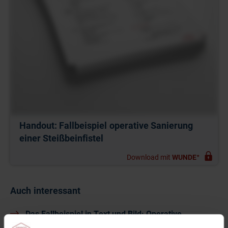
Handout: Fallbeispiel operative Sanierung
einer Steißbeinfistel
Download mit
WUNDE⁺
Auch interessant
Das Fallbeispiel in Text und Bild: Operative
Abszesssanierung nach Steißbeinfistel