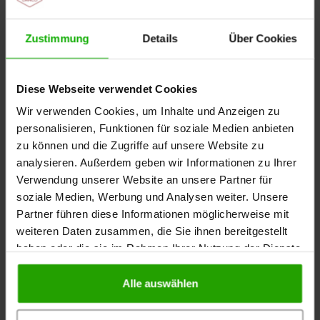
Videoreihe: Sinus Pilonidalis
Zustimmung
Details
Über Cookies
Aufgezeichnetes Online-Seminar: Alginat und
Hydrofaser: Wann verwende ich welches Produkt?
Diese Webseite verwendet Cookies
Wir verwenden Cookies, um Inhalte und Anzeigen zu
Mehr Informationen rund ums Thema Sinus
personalisieren, Funktionen für soziale Medien anbieten
Pilonidalis (Pilonidalsinus)
zu können und die Zugriffe auf unsere Website zu
analysieren. Außerdem geben wir Informationen zu Ihrer
Tiefe Wunden beurteilen und behandeln
Verwendung unserer Website an unsere Partner für
soziale Medien, Werbung und Analysen weiter. Unsere
Partner führen diese Informationen möglicherweise mit
weiteren Daten zusammen, die Sie ihnen bereitgestellt
haben oder die sie im Rahmen Ihrer Nutzung der Dienste
gesammelt haben.
Alle auswählen
Die Moderatorin
Jennifer von Klonczynski