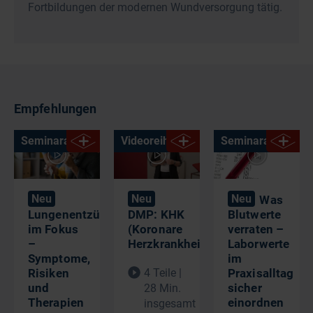
Fortbildungen der modernen Wundversorgung tätig.
Empfehlungen
Seminaraufzeichnung
Videoreihe
Seminaraufzeich
Neu
Neu
Neu
Was
Lungenentzündung
DMP: KHK
Blutwerte
im Fokus
(Koronare
verraten –
–
Herzkrankheit)
Laborwerte
Symptome,
im
Risiken
4 Teile |
Praxisalltag
und
sicher
28 Min.
Therapien​
einordnen
insgesamt