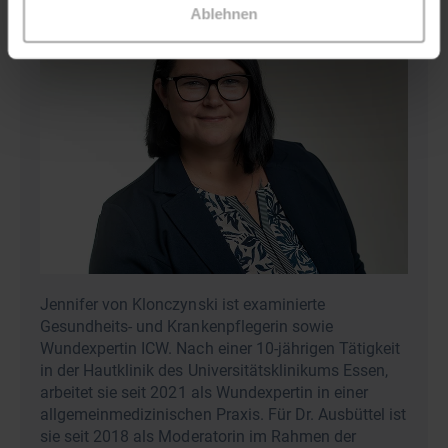
Ablehnen
Jennifer von Klonczynski ist examinierte
Gesundheits- und Krankenpflegerin sowie
Wundexpertin ICW. Nach einer 10-jährigen Tätigkeit
in der Hautklinik des Universitätsklinikums Essen,
arbeitet sie seit 2021 als Wundexpertin in einer
allgemeinmedizinischen Praxis. Für Dr. Ausbüttel ist
sie seit 2018 als Moderatorin im Rahmen der