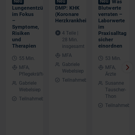
Neu
Neu
Neu
Was
Lungenentzündung
DMP: KHK
Blutwerte
im Fokus
(Koronare
verraten –
–
Herzkrankheit)
Laborwerte
Symptome,
im
Risiken
4 Teile |
Praxisalltag
und
sicher
28 Min.
Therapien​
einordnen
insgesamt
MFA
55 Min.
53 Min.
Gabriele
MFA,
MFA,
Webelsiep
Pflegekräfte
Ärzte
Teilnahmebescheinigung
Gabriele
Susanne
Webelsiep
Tauscher-
Thon
Teilnahmebescheinigung
Teilnahmebes