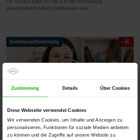
PS: Schaut bald für Teil 2 in der Vorstellung
verschiedener Arbeitszeitmodelle rein.
Seminaraufzeichnung
Zustimmung
Details
Über Cookies
Diese Webseite verwendet Cookies
Ein Beruf im Wandel: Fort- und
Wir verwenden Cookies, um Inhalte und Anzeigen zu
Weiterbildungsmöglichkeiten für MFA
personalisieren, Funktionen für soziale Medien anbieten
zu können und die Zugriffe auf unsere Website zu