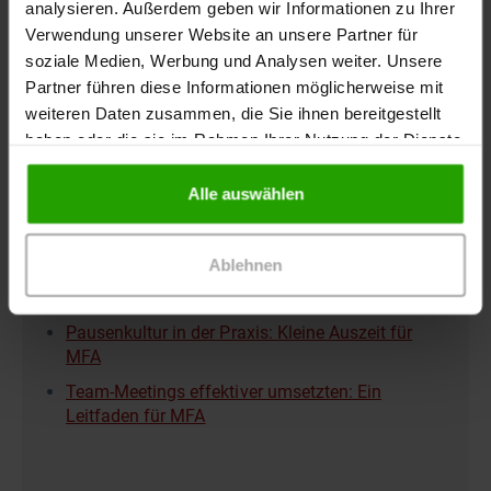
analysieren. Außerdem geben wir Informationen zu Ihrer
89 Min.
Verwendung unserer Website an unsere Partner für
MFA
soziale Medien, Werbung und Analysen weiter. Unsere
Gabriele Webelsiep
Partner führen diese Informationen möglicherweise mit
weiteren Daten zusammen, die Sie ihnen bereitgestellt
Teilnahmebescheinigung
haben oder die sie im Rahmen Ihrer Nutzung der Dienste
gesammelt haben.
Alle auswählen
Ablehnen
Schon gelesen?
Pausenkultur in der Praxis: Kleine Auszeit für
MFA
Team-Meetings effektiver umsetzten: Ein
Leitfaden für MFA