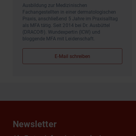
Ausbildung zur Medizinischen
Fachangestellten in einer dermatologischen
Praxis, anschließend 5 Jahre im Praxisalltag
als MFA tätig. Seit 2014 bei Dr. Ausbüttel
(DRACO®). Wundexpertin (ICW) und
bloggende MFA mit Leidenschaft.
E-Mail schreiben
Newsletter