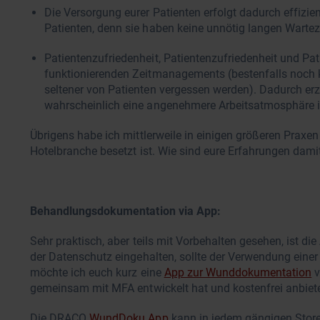
Die Versorgung eurer Patienten erfolgt dadurch effizien
Patienten, denn sie haben keine unnötig langen Wartez
Patientenzufriedenheit, Patientenzufriedenheit und Pati
funktionierenden Zeitmanagements (bestenfalls noch 
seltener von Patienten vergessen werden). Dadurch erz
wahrscheinlich eine angenehmere Arbeitsatmosphäre i
Übrigens habe ich mittlerweile in einigen größeren Praxen
Hotelbranche besetzt ist. Wie sind eure Erfahrungen dam
Behandlungsdokumentation via App:
Sehr praktisch, aber teils mit Vorbehalten gesehen, ist di
der Datenschutz eingehalten, sollte der Verwendung einer
möchte ich euch kurz eine
App zur Wunddokumentation
v
gemeinsam mit MFA entwickelt hat und kostenfrei anbiet
Die DRACO
WundDoku App
kann in jedem gängigen Store