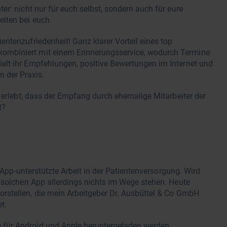
ter: nicht nur für euch selbst, sondern auch für eure
eiten bei euch.
entenzufriedenheit! Ganz klarer Vorteil eines top
kombiniert mit einem Erinnerungsservice, wodurch Termine
ielt ihr Empfehlungen, positive Bewertungen im Internet und
n der Praxis.
 erlebt, dass der Empfang durch ehemalige Mitarbeiter der
it?
e App-unterstützte Arbeit in der Patientenversorgung. Wird
 solchen App allerdings nichts im Wege stehen. Heute
orstellen, die mein Arbeitgeber Dr. Ausbüttel & Co GmbH
et.
 für Android und Apple heruntergeladen werden.