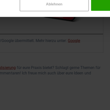
Ablehnen
Google übermittelt. Mehr hierzu unter:
Google
alisierung
für eure Praxis bietet? Schlagt gerne Themen für
 Kommentaren! Ich freue mich auch über eure Ideen und