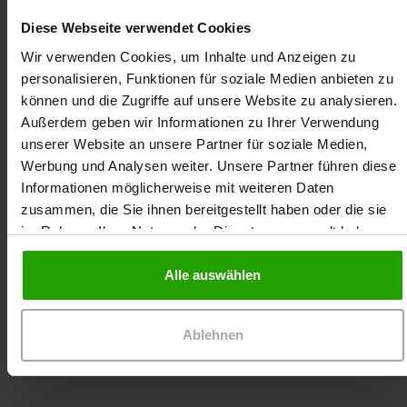
Diese Webseite verwendet Cookies
Wir verwenden Cookies, um Inhalte und Anzeigen zu
personalisieren, Funktionen für soziale Medien anbieten zu
können und die Zugriffe auf unsere Website zu analysieren.
Außerdem geben wir Informationen zu Ihrer Verwendung
unserer Website an unsere Partner für soziale Medien,
Maria Östreich ist exam. Gesundheits- und
Werbung und Analysen weiter. Unsere Partner führen diese
Krankenpflegerin, Pflegewissenschaftlerin (M.Sc.)
Informationen möglicherweise mit weiteren Daten
und Pflegesachverständige. Ihr Tätigkeitsfeld liegt
zusammen, die Sie ihnen bereitgestellt haben oder die sie
seit vielen Jahren in der ambulanten Alten- und
im Rahmen Ihrer Nutzung der Dienste gesammelt haben.
Krankenpflege sowie in der außerklinischen
Intensivpflege. Seit Herbst 2022 ist sie als
Alle auswählen
Moderatorin für Dr. Ausbüttel tätig.
Ablehnen