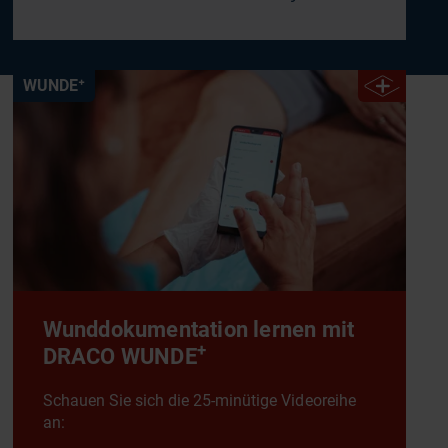
WUNDE⁺
Wunddokumentation lernen mit
+
DRACO WUNDE
Schauen Sie sich die 25-minütige Videoreihe
an: