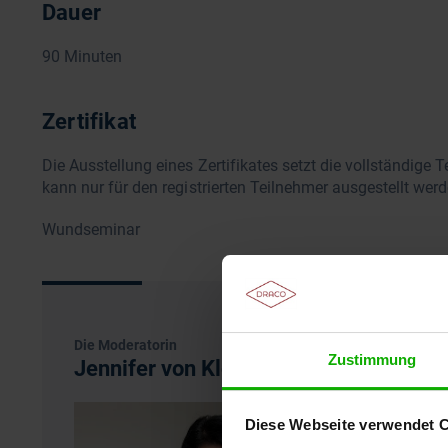
Dauer
90 Minuten
Zertifikat
Die Ausstellung eines Zertifikates setzt die vollständige
kann nur für den registrierten Teilnehmer ausgestellt werd
Wundseminar
Die Moderatorin
Zustimmung
Jennifer von Klonczynski
Diese Webseite verwendet 