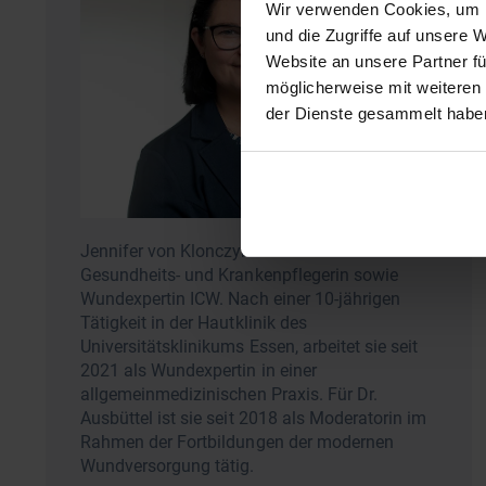
Wir verwenden Cookies, um I
und die Zugriffe auf unsere 
Website an unsere Partner fü
möglicherweise mit weiteren
der Dienste gesammelt habe
Jennifer von Klonczynski ist examinierte
Gesundheits- und Krankenpflegerin sowie
Wundexpertin ICW. Nach einer 10-jährigen
Tätigkeit in der Hautklinik des
Universitätsklinikums Essen, arbeitet sie seit
2021 als Wundexpertin in einer
allgemeinmedizinischen Praxis. Für Dr.
Ausbüttel ist sie seit 2018 als Moderatorin im
Rahmen der Fortbildungen der modernen
Wundversorgung tätig.